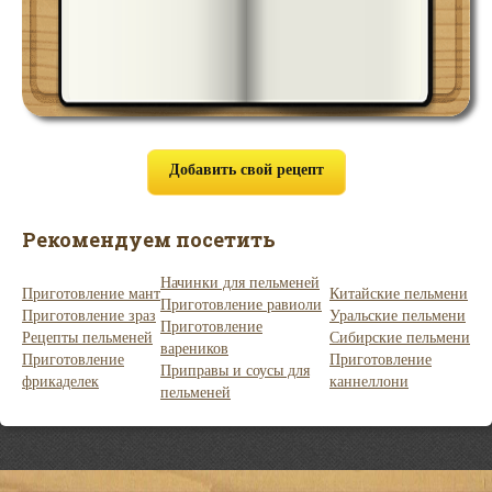
Добавить свой рецепт
Рекомендуем посетить
Начинки для пельменей
Приготовление мант
Китайские пельмени
Приготовление равиоли
Приготовление зраз
Уральские пельмени
Приготовление
Рецепты пельменей
Сибирские пельмени
вареников
Приготовление
Приготовление
Приправы и соусы для
фрикаделек
каннеллони
пельменей