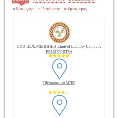
в Москве
в Санкт-Петербурге
в Екатеринбурге
в Краснодаре
в Челябинске
выбрать город
ООО ПЕЛЬМЕННИЦА Limited Liability Company
PELMENNITSA
Щёлковский МПК