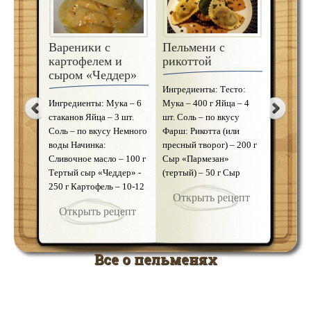
Вареники с
Клецки сухарные
Пельмени с
картофелем и
в сметане
рикоттой
сыром «Чеддер»
Пельм
Ингредиенты:
Ингредиенты: Тесто:
индей
Ингредиенты: Мука – 6
Пшеничный хлеб – 200г
Мука – 400 г Яйца – 4
стаканов Яйца – 3 шт.
Молоко – 100-150мл
шт. Соль – по вкусу
Берем фи
Соль – по вкусу Немного
Мука – 50г Яйца – 1 шт.
Фарш: Рикотта (или
индейки
воды Начинка:
Сливочное масло – 20г
пресный творог) – 200 г
добавить
Сливочное масло – 100 г
Сметана – 80г
Сыр «Пармезан»
сладкий 
Тертый сыр «Чеддер» -
Панировочные сухари –
(тертый) – 50 г Сыр
зелень и
250 г Картофель – 10-12
20г Истолочь в сухари
(легко плавящийся) – 50 г
желанию
Открыть рецепт
Открыть рецепт
шт. Репчатый лук – 4 …
сухой хлеб, готовые
Яйцо – 1 шт. Кедровы …
через мя
Открыть рецепт
сухари …
вымешив
Откр
солим и 
созреван
Все о пельменях
холодил