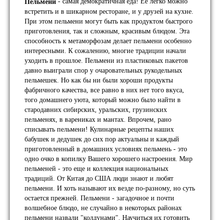
- самая демократичная еда! Ее легко можно
Пельмени
встретить и в шикарном ресторане, и у друзей на кухне.
При этом пельмени могут быть как продуктом быстрого
приготовления, так и сложным, красивым блюдом. Эта
способность к метаморфозам делает пельмени особенно
интересными. К сожалению, многие традиции начали
уходить в прошлое. Пельмени из пластиковых пакетов
давно выиграли спор у очаровательных рукодельных
пельмешек. Но как бы ни были хороши продукты
фабричного качества, все равно в них нет того вкуса,
того домашнего уюта, который можно было найти в
стародавних сибирских, уральских, грузинских
пельменях, в варениках и мантах. Впрочем, рано
списывать пельмени! Кулинарные рецепты наших
бабушек и дедушек до сих пор актуальны и каждый
приготовленный в домашних условиях пельмень - это
одно очко в копилку Вашего хорошего настроения. Мир
пельменей - это еще и коллекция национальных
традиций. От Китая до США люди знают и любят
пельмени. И хоть называют их везде по-разному, но суть
остается прежней. Пельмени - загадочное и почти
волшебное блюдо, не случайно в некоторых районах
пельмени назвали "колдунами". Научиться их готовить