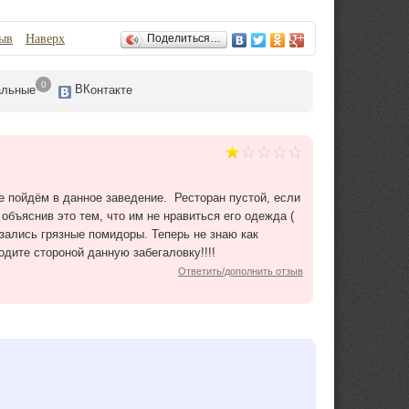
зыв
Наверх
Поделиться…
0
ВК
альные
онтакте
не пойдём в данное заведение. Ресторан пустой, если
 объяснив это тем, что им не нравиться его одежда (
азались грязные помидоры. Теперь не знаю как
одите стороной данную забегаловку!!!!
Ответить/дополнить отзыв