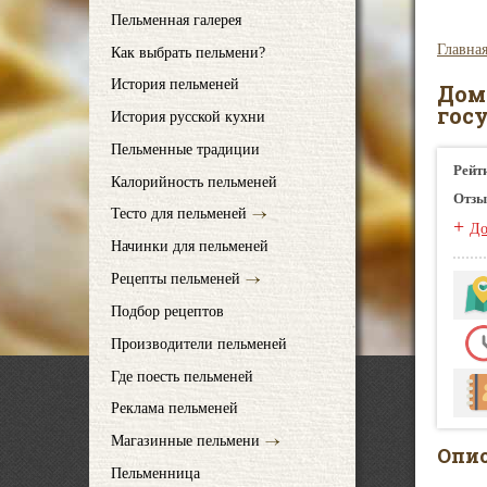
Пельменная галерея
Главна
Как выбрать пельмени?
История пельменей
Дом
гос
История русской кухни
Пельменные традиции
Рейт
Калорийность пельменей
Отзы
Тесто для пельменей
+
До
Начинки для пельменей
Рецепты пельменей
Подбор рецептов
Производители пельменей
Где поесть пельменей
Реклама пельменей
Магазинные пельмени
Опи
Пельменница