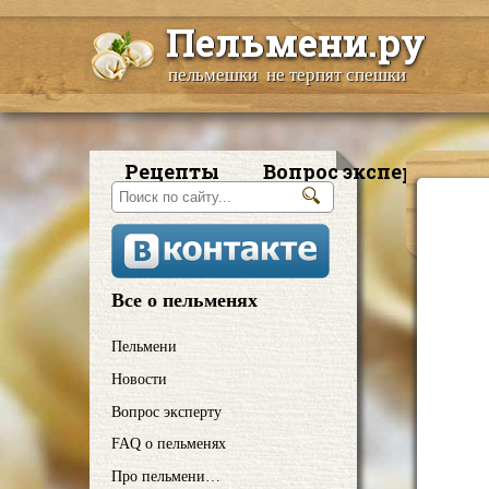
Пельмени.ру
пельмешки не терпят спешки
Рецепты
Вопрос эксперту
Все о пельменях
Пельмени
Новости
Вопрос эксперту
FAQ о пельменях
Про пельмени…