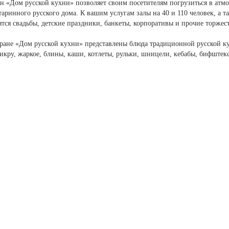
н «Дом русской кухни» позволяет своим посетителям погрузиться в атмо
таринного русского дома. К вашим услугам залы на 40 и 110 человек, а т
ятся свадьбы, детские праздники, банкеты, корпоративы и прочие торже
оране «Дом русской кухни» представлены блюда традиционной русской ку
икру, жаркое, блины, каши, котлеты, рульки, шницели, кебабы, бифштекс