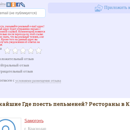
ойти
Приложить к
та, указывайте реальный e-mail адрес!
й адрес будет отправлено письмо с
ионной ссылкой. Комментарий появится
 только после перехода по этой ссылке.
о знать, что вы реальный человек, а не
. Кроме того на данный адрес вы
олучать уведомления об ответах на
ыв.
а
ложительный отзыв
йтральный отзыв
рицательный отзыв
огласен с
условиями размещения отзыва
айшие Где поесть пельменей? Рестораны в 
Sамогонъ
г. Краснодар