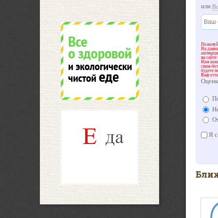
или
В
Пожалуйс
На данны
активац
на сайте
Нам важн
спам-бот
будете п
Ваш отз
Оценк
По
Не
От
Я с
Ближ