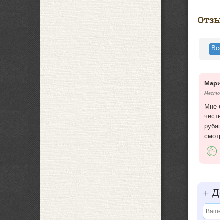
Отз
В
Мар
Местоп
Мне 
честн
руба
смот
До
+