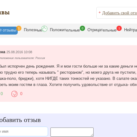
ывы
+
Добавить свой от
1
0
1
се
Полезн
Положит
Отрицат
Нейтр
отзывы
ые
ельные
ельные
ина
25.08.2016 10:08
оложение пользователя: Россия
был испорчен день рождения. Я и мои гости больше ни за какие деньги 
о трудно его теперь называть " рестораном", но моего друга не пустили,
шка-поло, бриджи), хотя НИГДЕ таких тонкостей не указано. В салате ок
реть моим гостям в глаза. Хотите получить удовольствие от отдыха- обх
0
0
бавить отзыв