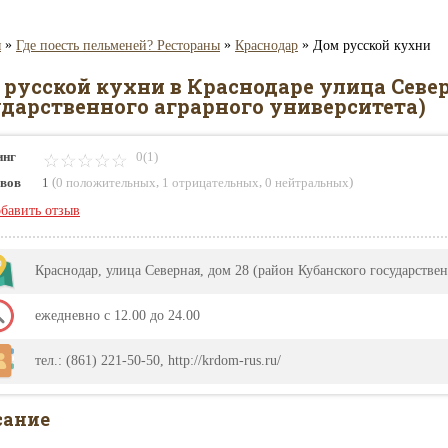
»
»
»
я
Где поесть пельменей? Рестораны
Краснодар
Дом русской кухни
 русской кухни в Краснодаре улица Север
ударственного аграрного университета)
инг
0(1)
(
,
,
)
вов
1
0 положительных
1 отрицательных
0 нейтральных
бавить отзыв
Краснодар, улица Северная, дом 28 (район Кубанского государстве
ежедневно с 12.00 до 24.00
тел.: (861) 221-50-50, http://krdom-rus.ru/
сание