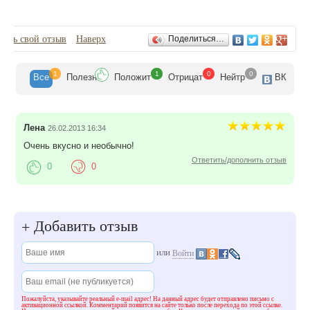
Отзывы
вить свой отзыв
Наверх
Поделиться…
1
1
0
0
Все
Полезн
Положит
Отрицат
Нейтр
ВК
Лена
26.02.2013 16:34
Очень вкусно и необычно!
Ответить/дополнить отзыв
0
0
Добавить отзыв
+
или
Войти
Пожалуйста, указывайте реальный e-mail адрес! На данный адрес будет отправлено письмо с
активационной ссылкой. Комментарий появится на сайте только после перехода по этой ссылке.