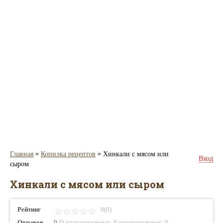
»
»
Главная
Копилка рецептов
Хинкали с мясом или
Вход
сыром
Хинкали с мясом или сыром
Рейтинг
0(0)
(
,
,
Отзывов
0
0 положительных
0 отрицательных
0