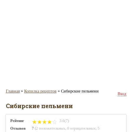
»
»
Главная
Копилка рецептов
Сибирские пельмени
Вход
Сибирские пельмени
Рейтинг
3.6(7)
(
,
,
Отзывов
7
2 положительных
0 отрицательных
5