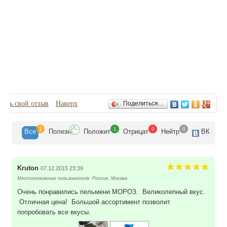
Отзывы
вить свой отзыв
Наверх
Поделиться…
1
1
0
0
Все
Полезн
Положит
Отрицат
Нейтр
ВК
Kruton
07.12.2015 23:39
Местоположение пользователя: Россия, Москва
Очень понравились пельмени МОРОЗ. Великолепный вкус.
Отличная цена! Большой ассортимент позволит
попробовать все вкусы.