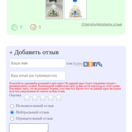
Ответить/дополнить отзыв
0
1
Добавить отзыв
+
или
Войти
Пожалуйста, указывайте реальный e-mail адрес! На данный адрес будет отправлено письмо с
активационной ссылкой. Комментарий появится на сайте только после перехода по этой ссылке.
Нам важно знать, что вы реальный человек, а не спам-бот. Кроме того на данный адрес вы будете
получать уведомления об ответах на Ваш отзыв.
Оценка
Положительный отзыв
Нейтральный отзыв
Отрицательный отзыв