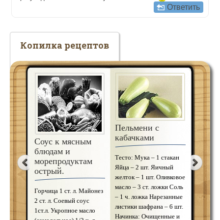
Ответить
Копилка рецептов
Кнедлики со
Пельм
Пельмени с
сливами
солен
кабачками
гриба
Соус к мясным
Ингредиенты: Картофель
блюдам и
Тесто: Мука – 1 стакан
– 1.2кг Мука – 600г Яйца
Ингреди
морепродуктам
Яйца – 2 шт. Яичный
– 3 шт. Сливы – 900г
Мука – 2
острый.
желток – 1 шт. Оливковое
Сахар – 100г Соль – по
– 2 шт. 
масло – 3 ст. ложки Соль
вкусу Отварить
соленые 
Горчица 1 ст. л. Майонез
– 1 ч. ложка Нарезанные
картофель и пропустить
1-2 шт. 
2 ст. л. Соевый соус
листики шафрана – 6 шт.
его через мясорубку.
шт. Сме
1ст.л. Укропное масло
Начинка: Очищенные и
Затем добавить к
(очень с