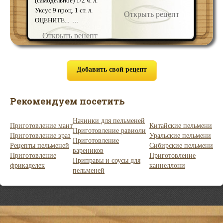
(самодельное) 1/2 ч. л.
Открыть рецепт
нарезанные кубиками
картофельной массе
нужно п
Уксус 9 проц. 1 ст. л.
Открыть рецепт
Откр
кабачки …
яй …
промыть
ОЦЕНИТЕ... …
Открыть рецепт
Добавить свой рецепт
Рекомендуем посетить
Начинки для пельменей
Приготовление мант
Китайские пельмени
Приготовление равиоли
Приготовление зраз
Уральские пельмени
Приготовление
Рецепты пельменей
Сибирские пельмени
вареников
Приготовление
Приготовление
Приправы и соусы для
фрикаделек
каннеллони
пельменей