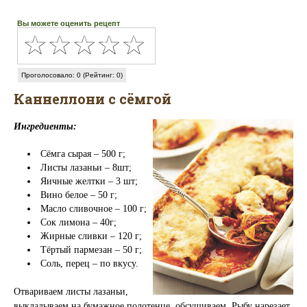
Вы можете оценить рецепт
Проголосовало: 0 (Рейтинг: 0)
Каннеллони с сёмгой
Ингредиенты:
Сёмга сырая – 500 г;
Листы лазаньи – 8шт;
Яичные желтки – 3 шт;
Вино белое – 50 г;
Масло сливочное – 100 г;
Сок лимона – 40г;
Жирные сливки – 120 г;
Тёртый пармезан – 50 г;
Соль, перец – по вкусу.
Отвариваем листы лазаньи,
выкладываем на бумажное полотенце, обсушиваем. Рыбу нарезает