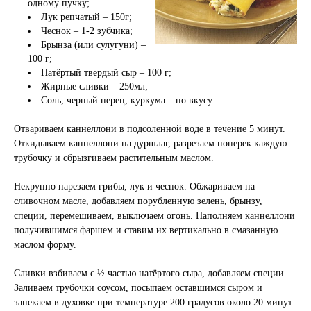
одному пучку;
Лук репчатый – 150г;
Чеснок – 1-2 зубчика;
Брынза (или сулугуни) –
100 г;
Натёртый твердый сыр – 100 г;
Жирные сливки – 250мл;
Соль, черный перец, куркума – по вкусу.
Отвариваем каннеллони в подсоленной воде в течение 5 минут.
Откидываем каннеллони на дуршлаг, разрезаем поперек каждую
трубочку и сбрызгиваем растительным маслом.
Некрупно нарезаем грибы, лук и чеснок. Обжариваем на
сливочном масле, добавляем порубленную зелень, брынзу,
специи, перемешиваем, выключаем огонь. Наполняем каннеллони
получившимся фаршем и ставим их вертикально в смазанную
маслом форму.
Сливки взбиваем с ½ частью натёртого сыра, добавляем специи.
Заливаем трубочки соусом, посыпаем оставшимся сыром и
запекаем в духовке при температуре 200 градусов около 20 минут.