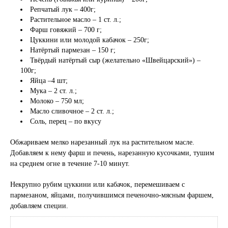
Репчатый лук – 400г;
Растительное масло – 1 ст. л.;
Фарш говяжий – 700 г;
Цуккини или молодой кабачок – 250г;
Натёртый пармезан – 150 г;
Твёрдый натёртый сыр (желательно «Швейцарский») –
100г;
Яйца –4 шт;
Мука – 2 ст. л.;
Молоко – 750 мл;
Масло сливочное – 2 ст. л.;
Соль, перец – по вкусу
Обжариваем мелко нарезанный лук на растительном масле.
Добавляем к нему фарш и печень, нарезанную кусочками, тушим
на среднем огне в течение 7-10 минут.
Некрупно рубим цуккини или кабачок, перемешиваем с
пармезаном, яйцами, получившимся печеночно-мясным фаршем,
добавляем специи.