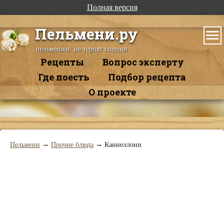
Полная версия
Пельмени.ру
пельмешки не терпят спешки
Рецепты
Вопрос эксперту
Где поесть
Подбор рецепта
О проекте
→
→
Пельмени
Прочие блюда
Каннеллони