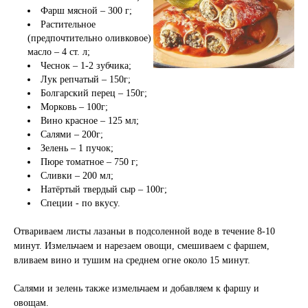
Фарш мясной – 300 г;
Растительное
(предпочтительно оливковое)
масло – 4 ст. л;
Чеснок – 1-2 зубчика;
Лук репчатый – 150г;
Болгарский перец – 150г;
Морковь – 100г;
Вино красное – 125 мл;
Салями – 200г;
Зелень – 1 пучок;
Пюре томатное – 750 г;
Сливки – 200 мл;
Натёртый твердый сыр – 100г;
Специи - по вкусу.
Отвариваем листы лазаньи в подсоленной воде в течение 8-10
минут. Измельчаем и нарезаем овощи, смешиваем с фаршем,
вливаем вино и тушим на среднем огне около 15 минут.
Салями и зелень также измельчаем и добавляем к фаршу и
овощам.