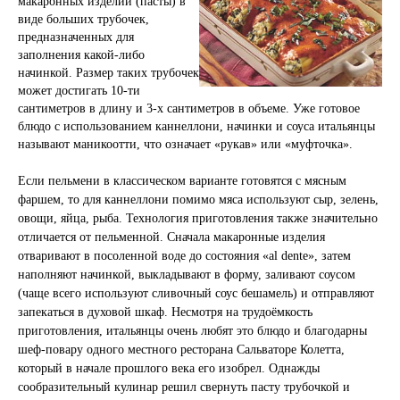
макаронных изделий (пасты) в
виде больших трубочек,
предназначенных для
заполнения какой-либо
начинкой. Размер таких трубочек
может достигать 10-ти
сантиметров в длину и 3-х сантиметров в объеме. Уже готовое
блюдо с использованием каннеллони, начинки и соуса итальянцы
называют маникоотти, что означает «рукав» или «муфточка».
Если пельмени в классическом варианте готовятся с мясным
фаршем, то для каннеллони помимо мяса используют сыр, зелень,
овощи, яйца, рыба. Технология приготовления также значительно
отличается от пельменной. Сначала макаронные изделия
отваривают в посоленной воде до состояния «al dente», затем
наполняют начинкой, выкладывают в форму, заливают соусом
(чаще всего используют сливочный соус бешамель) и отправляют
запекаться в духовой шкаф. Несмотря на трудоёмкость
приготовления, итальянцы очень любят это блюдо и благодарны
шеф-повару одного местного ресторана Сальваторе Колетта,
который в начале прошлого века его изобрел. Однажды
сообразительный кулинар решил свернуть пасту трубочкой и