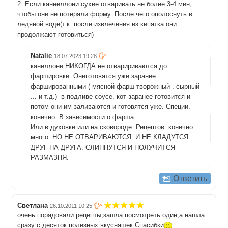
2. Если каннеллони сухие отваривать не более 3-4 мин,
чтобы они не потеряли форму. После чего ополоснуть в
ледяной воде(т.к. после извлечения из кипятка они
продолжают готовиться)
Natalie
18.07.2023 19:28
канеллони НИКОГДА не отваририваются до
фаршировки. Ониготовятся уже заранее
фаршированными ( мясной фарш творожный . сырный
... и т.д.) в подливе-соусе. кот заранее готовится и
потом они им заливаются и готовятся уже. Специи.
конечно. В зависимости о фарша...
Или в духовке или на сковороде. Рецептов. конечно
много. НО НЕ ОТВАРИВАЮТСЯ. И НЕ КЛАДУТСЯ
ДРУГ НА ДРУГА. СЛИПНУТСЯ И ПОЛУЧИТСЯ
РАЗМАЗНЯ.
Ответить
Светлана
26.10.2011 10:25
очень порадовали рецепты,зашла посмотреть один,а нашла
сразу с десяток полезных вкусняшек.Спасибки