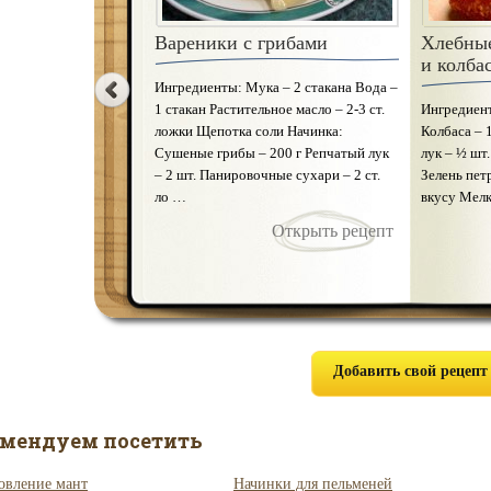
Вареники с грибами
Кнедлик
Хлебные
и колба
Ингредиенты: Мука – 2 стакана Вода –
Ингредиент
1 стакан Растительное масло – 2-3 ст.
– 600г Яйц
Ингредиен
ложки Щепотка соли Начинка:
Сахар – 10
Колбаса – 
Сушеные грибы – 200 г Репчатый лук
картофель 
лук – ½ шт.
– 2 шт. Панировочные сухари – 2 ст.
мясорубку.
Зелень пет
ло …
картофельн
вкусу Мелк
Открыть рецепт
Добавить свой рецепт
омендуем посетить
овление мант
Начинки для пельменей