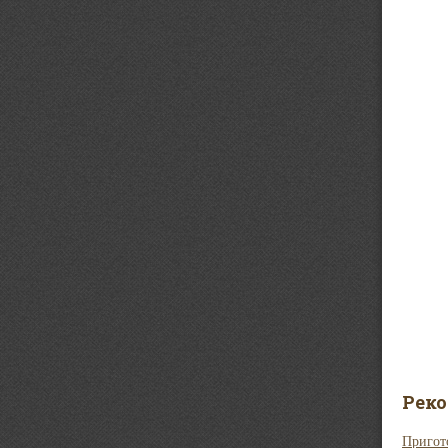
Рек
Пригот