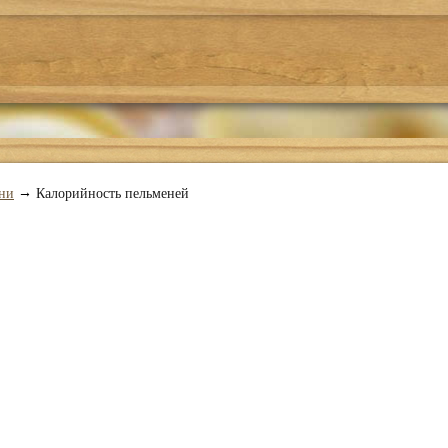
Где поесть
Подбор рецепта
О проекте
→
ни
Калорийность пельменей