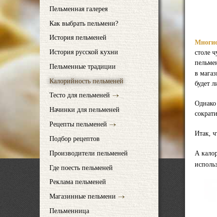
Пельменная галерея
Как выбрать пельмени?
История пельменей
Многие
История русской кухни
столе 
пельме
Пельменные традиции
в магаз
Калорийность пельменей
будет л
Тесто для пельменей
Однако 
Начинки для пельменей
сократ
Рецепты пельменей
Итак, ч
Подбор рецептов
Производители пельменей
А кало
использ
Где поесть пельменей
Реклама пельменей
Магазинные пельмени
Пельменница