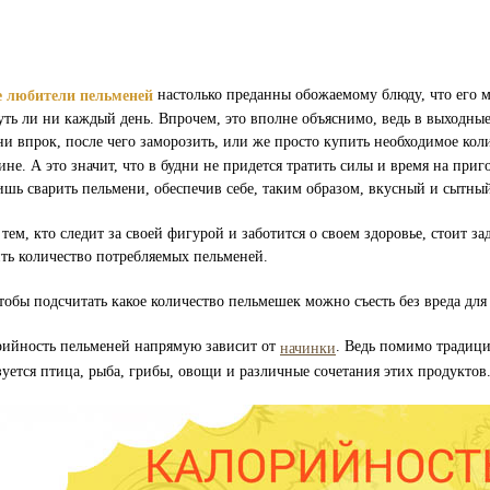
настолько преданны обожаемому блюду, что его 
 любители пельменей
чуть ли ни каждый день. Впрочем, это вполне объяснимо, ведь в выходн
ни впрок, после чего заморозить, или же просто купить необходимое кол
ине. А это значит, что в будни не придется тратить силы и время на при
ишь сварить пельмени, обеспечив себе, таким образом, вкусный и сытны
тем, кто следит за своей фигурой и заботится о своем здоровье, стоит за
ить количество потребляемых пельменей.
тобы подсчитать какое количество пельмешек можно съесть без вреда дл
рийность пельменей напрямую зависит от
. Ведь помимо традици
начинки
уется птица, рыба, грибы, овощи и различные сочетания этих продуктов