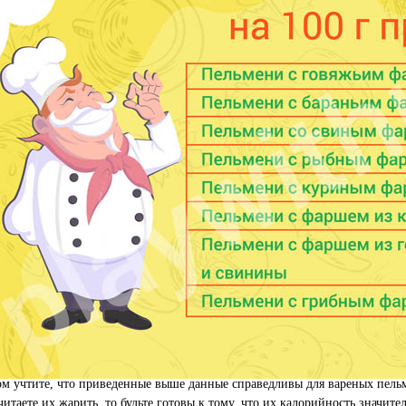
ом учтите, что приведенные выше данные справедливы для вареных пель
итаете их жарить, то будьте готовы к тому, что их калорийность значите