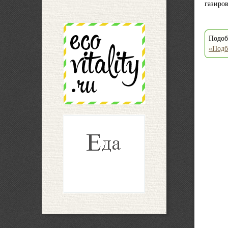
газиров
Подоб
«Подб