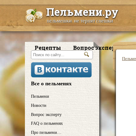
Пельмени.ру
пельмешки не терпят спешки
Рецепты
Вопрос эксперту
Пельме
Все о пельменях
Пельмени
Новости
Вопрос эксперту
FAQ о пельменях
Про пельмени…