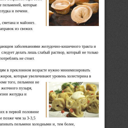
е пельменей, которые
лудка и печени.
 сметана и майонез.
заправок из свежих
традающим заболеваниями желудочно-кишечного тракта и
 следует делать лишь слабый раствор, который не только
потреблять не стоит.
людям в преклонном возрасте нужно минимизировать
жиров, которые увеличивают уровень холестерина в
оме того, пельмени не
 желчного пузыря,
лезни желудка и
ь их в первой половине
е позже чем за 3-3,5
запивать пельмени холодными и, тем более,