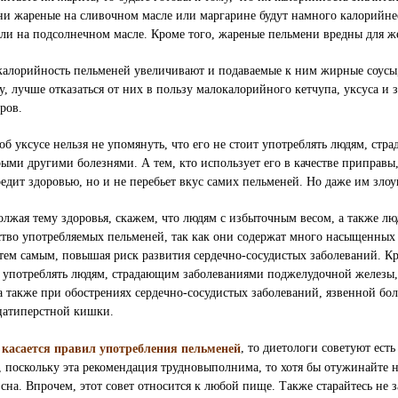
ни жареные на сливочном масле или маргарине будут намного калорийне
ли на подсолнечном масле. Кроме того, жареные пельмени вредны для же
калорийность пельменей увеличивают и подаваемые к ним жирные соусы,
, лучше отказаться от них в пользу малокалорийного кетчупа, уксуса и 
ров.
об уксусе нельзя не упомянуть, что его не стоит употреблять людям, с
ыми другими болезнями. А тем, кто использует его в качестве приправы,
едит здоровью, но и не перебьет вкус самих пельменей. Но даже им злоу
олжая тему здоровья, скажем, что людям с избыточным весом, а также 
ство употребляемых пельменей, так как они содержат много насыщенных 
 тем самым, повышая риск развития сердечно-сосудистых заболеваний.
Кр
т употреблять людям, страдающим заболеваниями поджелудочной железы,
а также при обострениях сердечно-сосудистых заболеваний, язвенной бо
цатиперстной кишки.
, то диетологи советуют ест
 касается правил употребления пельменей
, поскольку эта рекомендация трудновыполнима, то хотя бы отужинайте н
 сна. Впрочем, этот совет относится к любой пище. Также старайтесь не 