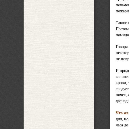
пельме
пожари
Также 
Поэтому
помидо
Говоря 
некотор
не повр
И прод
количе
крови,
следуе
почек, 
двенад
Что же
дня, но
часа до