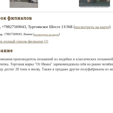
ок филиалов
, +79827569043, Тургоякское Шоссе 13/36Б (
)
посмотреть на карте
, +79827569043, Ленина (
)
ск
посмотреть на карте
ть полный список филиалов (2)
сание
омпания производитель пельменей из индейки и классических пельменей
лепка. Торговая марка "От Ивана" зарекомендовала себя на рынке челяб
ду достиг 20 тонн в месяц. Также в продаже другие полуфабрикаты из м