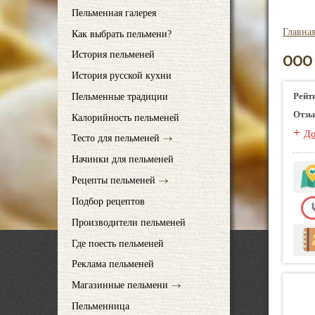
Пельменная галерея
Главна
Как выбрать пельмени?
История пельменей
ООО
История русской кухни
Рейт
Пельменные традиции
Отзы
Калорийность пельменей
+
До
Тесто для пельменей
Начинки для пельменей
Рецепты пельменей
Подбор рецептов
Производители пельменей
Где поесть пельменей
Реклама пельменей
Магазинные пельмени
Пельменница