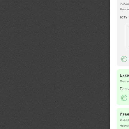
Филиал
Местоп
есть
Екат
Местоп
Пель
Ива
Филиал
Местоп