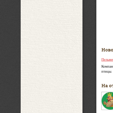
Нов
Пельме
Компан
птицы.
На о