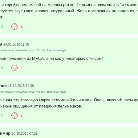
ли коробку пельменей на мясном рынке. Пельмени назывались "из мяса и
твуется вкус мяса и запах натуральный. Жаль в магазинах не видел их, 
т.
3
2
а
24.01.2016 11:35
оложение пользователя: Россия, Екатеринбург
ные пельмени из МЯСА, а не как у некоторых с мясом!
3
2
лий
18.12.2015 12:49
оложение пользователя: Россия, Екатеринбург
о знаю эту торговую марку пельменей и хинкали. Очень вкусный насыще
тивные ощущения от поедания пельмешков.
4
2
димир
15.10.2015 07:59