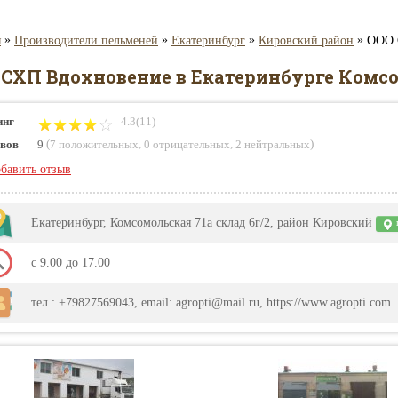
»
»
»
»
я
Производители пельменей
Екатеринбург
Кировский район
ООО 
 СХП Вдохновение в Екатеринбурге Комсо
инг
4.3(11)
(
,
,
)
вов
9
7 положительных
0 отрицательных
2 нейтральных
бавить отзыв
Екатеринбург, Комсомольская 71а склад 6г/2, район Кировский
c 9.00 до 17.00
тел.: +79827569043, email: agropti@mail.ru, https://www.agropti.com