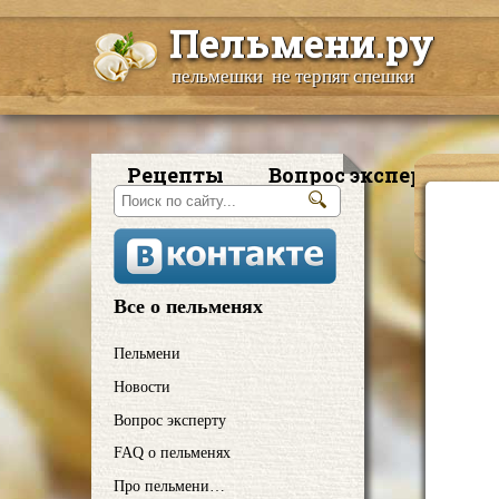
Пельмени.ру
пельмешки не терпят спешки
Рецепты
Вопрос эксперту
Все о пельменях
Пельмени
Новости
Вопрос эксперту
FAQ о пельменях
Про пельмени…