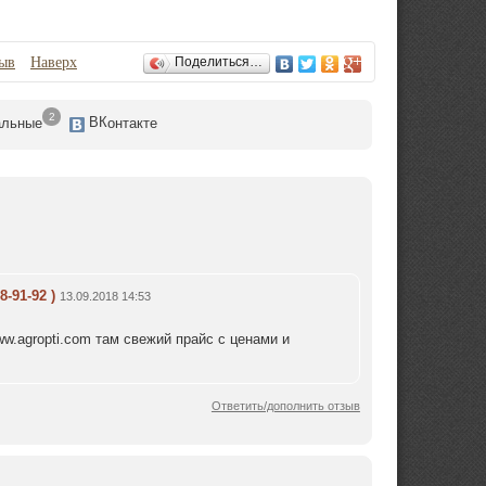
зыв
Наверх
Поделиться…
2
ВК
альные
онтакте
8-91-92 )
13.09.2018 14:53
ww.agropti.com там свежий прайс с ценами и
Ответить/дополнить отзыв