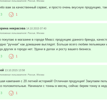
оложение пользователя: Россия, Москва
ибо вам за качественный сервис, и просто очень вкусную продукцию, та
3
1
ерина некрасова
14.10.2015 07:40
оложение пользователя: Россия, Москва
о покупаю в магазине в городе Миасс продукцию данного бренда, качест
идно "ручная" как домашние выглядят. Больше всего любим пельмешки и
да других в городе нет. Удачи в делах и росту вашего бизнеса.
3
1
рей
13.10.2015 13:58
оложение пользователя: Россия, Москва
шая кампания с 20 летней историей! Отличная продукция! Закупаем пел
ко положительные. Начинали с тонны в месяц, сейчас берем тонну в нед
3
1