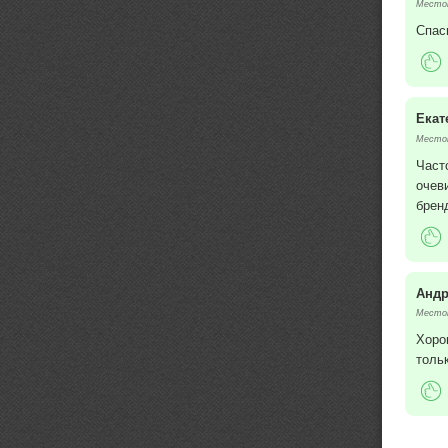
Местоп
Спас
Екат
Местоп
Част
очев
брен
Анд
Местоп
Хоро
толь