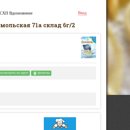
Вход
СХП Вдохновение
мольская 71а склад 6г/2
посмотреть на карте
филиалы