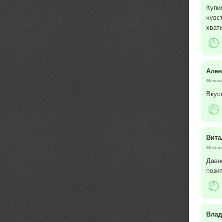
Купи
чувс
хвати
Ален
Местоп
Вкус
Вита
Местоп
Давн
пози
Вла