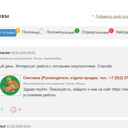
ывы
+
Добавить свой от
9
7
0
се
Полезн
Положит
Отрицат
Нейтр
отзывы
ые
ельные
ельные
тасия
03.04.2018 08:03
оложение пользователя: Россия, Екатеринбург
ый день. Интересует работа с оптовыми покупателями. Спасибо
Светлана (Руководитель отдела продаж, тел.: +7 (912) 27
Местоположение пользователя: Россия, Москва
Здравствуйте. Пожалуйста, зайдите к нам на сайт https://w
условиями работы.
3
0
лья
21.02.2018 10:01