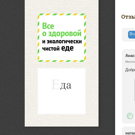
Отз
В
Анас
Местоп
Добр
ната