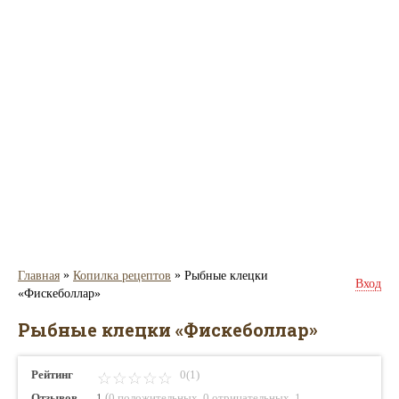
»
»
Главная
Копилка рецептов
Рыбные клецки
Вход
«Фискеболлар»
Рыбные клецки «Фискеболлар»
Рейтинг
0(1)
(
,
,
Отзывов
1
0 положительных
0 отрицательных
1