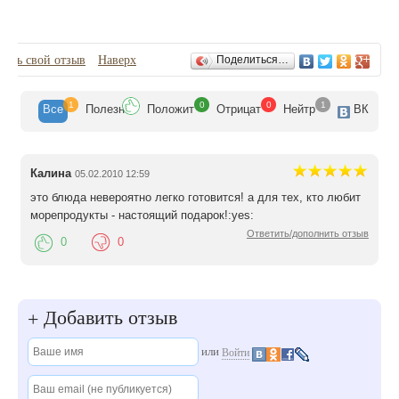
Отзывы
вить свой отзыв
Наверх
Поделиться…
1
0
0
1
Все
Полезн
Положит
Отрицат
Нейтр
ВК
Калина
05.02.2010 12:59
это блюда невероятно легко готовится! а для тех, кто любит
морепродукты - настоящий подарок!:yes:
Ответить/дополнить отзыв
0
0
Добавить отзыв
+
или
Войти