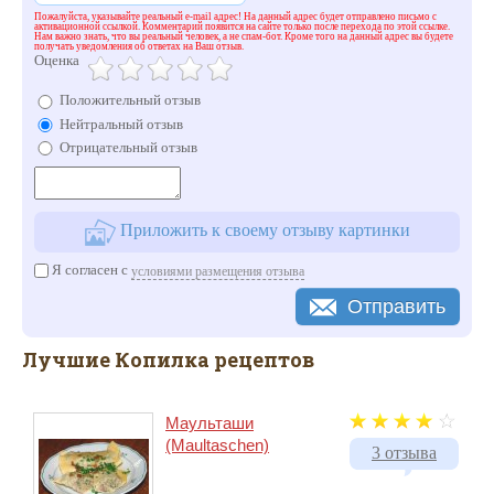
Пожалуйста, указывайте реальный e-mail адрес! На данный адрес будет отправлено письмо с
активационной ссылкой. Комментарий появится на сайте только после перехода по этой ссылке.
Нам важно знать, что вы реальный человек, а не спам-бот. Кроме того на данный адрес вы будете
получать уведомления об ответах на Ваш отзыв.
Оценка
Положительный отзыв
Нейтральный отзыв
Отрицательный отзыв
Приложить к своему отзыву картинки
Я согласен с
условиями размещения отзыва
Отправить
Лучшие Копилка рецептов
Маульташи
(Maultaschen)
3 отзыва