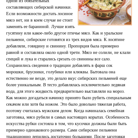
одной из обязательных
составляющих сибирской начинки.
Если возможности достать лосиное
мясо нет, ни в коем случае не стоит
заменять ее бараниной. Лучше взять
гусятину или какое-либо другое птичье мясо. Как и уральские
пельмени, сибирские готовятся из трех видов мяса. К лосятине
добавляли, говядину и свинину. Пропорция была примерно
равной и составляла около одной трети. Мясо не солили, не клали
специй и лука и старались срезать со свинины все сало.
Сохранились сведения о традиции добавлять в фарш сок
морошки, брусники, голубики или клюквы. Бытовала она
естественно не везде, это делало вкус сибирских пельменей еще
более уникальным. В тесто добавлялась исключительно ледяная
вода, для этого жидкость предварительно выставляли на мороз.
Как можно догадаться начинку принято было рубить специальным
секачом или хотя бы ножом. Это было довольно тяжелая работа,
поэтому считалась мужским делом. Когда начиналась семейная
заготовка, мясо рубили в самых настоящих корытах. Особенность
искусства рубки состояла в том, что кусочки должны были быть
примерно одинакового размера. Сами сибирские пельмени
традиционно лепились достаточно большими. После заготовки