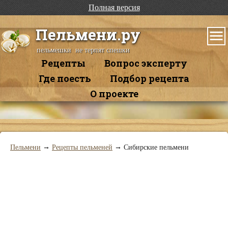
Полная версия
Пельмени.ру
пельмешки не терпят спешки
Рецепты
Вопрос эксперту
Где поесть
Подбор рецепта
О проекте
→
→
Пельмени
Рецепты пельменей
Сибирские пельмени