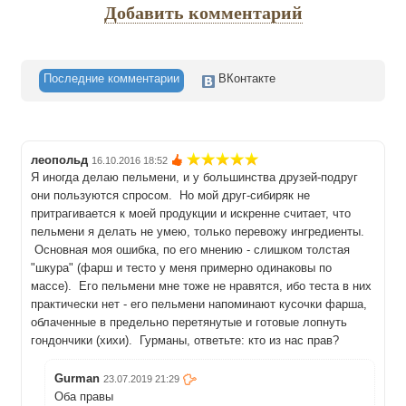
Добавить комментарий
Последние комментарии
ВКонтакте
леопольд
16.10.2016 18:52
Я иногда делаю пельмени, и у большинства друзей-подруг
они пользуются спросом. Но мой друг-сибиряк не
притрагивается к моей продукции и искренне считает, что
пельмени я делать не умею, только перевожу ингредиенты.
Основная моя ошибка, по его мнению - слишком толстая
"шкура" (фарш и тесто у меня примерно одинаковы по
массе). Его пельмени мне тоже не нравятся, ибо теста в них
практически нет - его пельмени напоминают кусочки фарша,
облаченные в предельно перетянутые и готовые лопнуть
гондончики (хихи). Гурманы, ответьте: кто из нас прав?
Gurman
23.07.2019 21:29
Оба правы