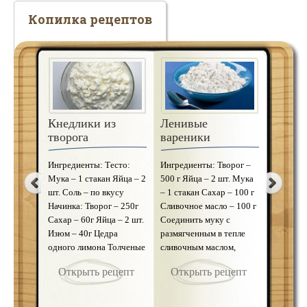
Копилка рецептов
Кнедлики из
Хинкали с
Ленивые
Рыбны
творога
белыми грибами
вареники
«Фиск
Ингредиенты: Тесто:
Ингредиенты: Мука – 1
Ингредиенты: Творог –
Ингреди
Мука – 1 стакан Яйца – 2
кг Яйца – 2 шт. Вода – 1
500 г Яйца – 2 шт. Мука
рыба (фи
шт. Соль – по вкусу
1/4 стакана Соль – по
– 1 стакан Сахар – 100 г
белой бу
Начинка: Творог – 250г
вкусу Начинка: Белые
Сливочное масло – 100 г
Копчены
Сахар – 60г Яйца – 2 шт.
грибы – 500 г Репчатый
Соединить муку с
Репчатый
Изюм – 40г Цедра
лук – 4 шт. Растительное
размягченным в тепле
Сливочно
одного лимона Толченые
масло – 2 ст. ложки Сур
сливочным маслом,
Черный 
орехи для посыпки Из
сулугуни – 50 г Кинза
добавить яйца, творог и
по вкус
Открыть рецепт
Открыть рецепт
Открыть рецепт
Откр
мук …
(р …
саха …
молотый
вку …