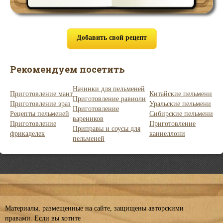
Добавить свой рецепт
Рекомендуем посетить
Начинки для пельменей
Приготовление мант
Китайские пельмени
Приготовление равиоли
Приготовление зраз
Уральские пельмени
Приготовление
Рецепты пельменей
Сибирские пельмени
вареников
Приготовление
Приготовление
Приправы и соусы для
фрикаделек
каннеллони
пельменей
Материалы, размещенные на сайте, защищены авторскими
правами. Если вы хотите