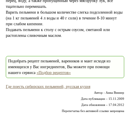
перец, воду, а также пропущенный через мясорубку лук, все
тщательно перемешать.
Варить пельмени в большом количестве слегка подсоленной воды
(на 1 кг пельменей 4 л воды и 40 г соли) в течение 8-10 минут
при слабом кипении.
Подавать пельмени к столу с острым соусом, сметаной или
растоплены сливочным маслом.
Подобрать рецепт пельменей, вареников и мант исходя из
имеющихся у Вас ингредиентов, Вы можете при помощи
нашего сервиса
«Подбор рецептов»
Где поесть сибирских пельменей, русская кухня
Автор - Анна Виннер
Дата публикации – 15.11.2009
Дата обновления – 17.04.2012
Перепечатка без активной ссылки запрещена