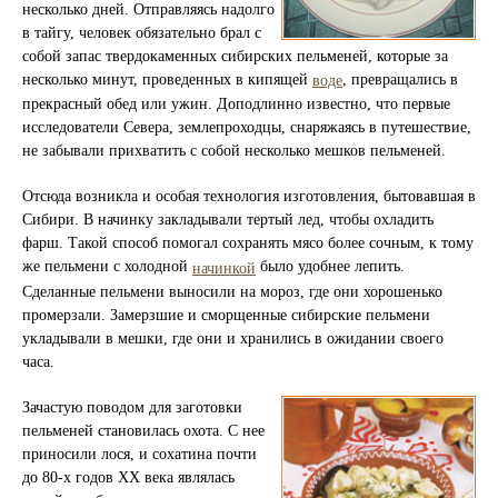
несколько дней. Отправляясь надолго
в тайгу, человек обязательно брал с
собой запас твердокаменных сибирских пельменей, которые за
несколько минут, проведенных в кипящей
, превращались в
воде
прекрасный обед или ужин. Доподлинно известно, что первые
исследователи Севера, землепроходцы, снаряжаясь в путешествие,
не забывали прихватить с собой несколько мешков пельменей.
Отсюда возникла и особая технология изготовления, бытовавшая в
Сибири. В начинку закладывали тертый лед, чтобы охладить
фарш. Такой способ помогал сохранять мясо более сочным, к тому
же пельмени с холодной
было удобнее лепить.
начинкой
Сделанные пельмени выносили на мороз, где они хорошенько
промерзали. Замерзшие и сморщенные сибирские пельмени
укладывали в мешки, где они и хранились в ожидании своего
часа.
Зачастую поводом для заготовки
пельменей становилась охота. С нее
приносили лося, и сохатина почти
до 80-х годов XX века являлась