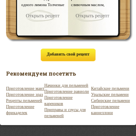
одного лимона Толченые
масло – 2 ст. ложки Сур
сливочным маслом,
Черный 
орехи для посыпки Из
сулугуни – 50 г Кинза
добавить яйца, творог и
по вкус
Открыть рецепт
Открыть рецепт
Открыть рецепт
Откр
мук …
(р …
саха …
молотый
вку …
Добавить свой рецепт
Рекомендуем посетить
Начинки для пельменей
Приготовление мант
Китайские пельмени
Приготовление равиоли
Приготовление зраз
Уральские пельмени
Приготовление
Рецепты пельменей
Сибирские пельмени
вареников
Приготовление
Приготовление
Приправы и соусы для
фрикаделек
каннеллони
пельменей