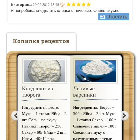
Екатерина
29.02.2012 18:48
Я попробовала сделать клецки с печенью. Очень вкусно.
Ответить
Копилка рецептов
Кнедлики из
Хинкали с
Ленивые
Рыбны
творога
белыми грибами
вареники
«Фиск
Ингредиенты: Тесто:
Ингредиенты: Мука – 1
Ингредиенты: Творог –
Ингреди
Мука – 1 стакан Яйца – 2
кг Яйца – 2 шт. Вода – 1
500 г Яйца – 2 шт. Мука
рыба (фи
шт. Соль – по вкусу
1/4 стакана Соль – по
– 1 стакан Сахар – 100 г
белой бу
Начинка: Творог – 250г
вкусу Начинка: Белые
Сливочное масло – 100 г
Копчены
Сахар – 60г Яйца – 2 шт.
грибы – 500 г Репчатый
Соединить муку с
Репчатый
Изюм – 40г Цедра
лук – 4 шт. Растительное
размягченным в тепле
Сливочно