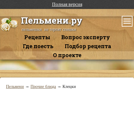
Полная версия
Пельмени.ру
пельмешки не терпят спешки
Рецепты
Вопрос эксперту
Где поесть
Подбор рецепта
О проекте
→
→
Пельмени
Прочие блюда
Клецки