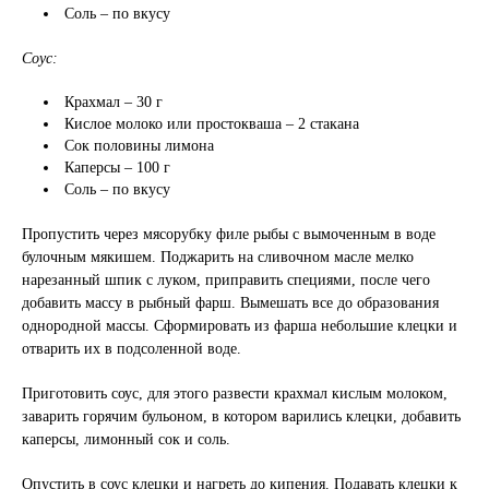
Соль – по вкусу
Соус:
Крахмал – 30 г
Кислое молоко или простокваша – 2 стакана
Сок половины лимона
Каперсы – 100 г
Соль – по вкусу
Пропустить через мясорубку филе рыбы с вымоченным в воде
булочным мякишем. Поджарить на сливочном масле мелко
нарезанный шпик с луком, приправить специями, после чего
добавить массу в рыбный фарш. Вымешать все до образования
однородной массы. Сформировать из фарша небольшие клецки и
отварить их в подсоленной воде.
Приготовить соус, для этого развести крахмал кислым молоком,
заварить горячим бульоном, в котором варились клецки, добавить
каперсы, лимонный сок и соль.
Опустить в соус клецки и нагреть до кипения. Подавать клецки к