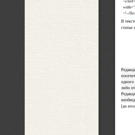
<a href
width="
<!--/Пе
В текст
статьи
Редакци
посети
одного 
либо о
Редакци
необход
[an erro