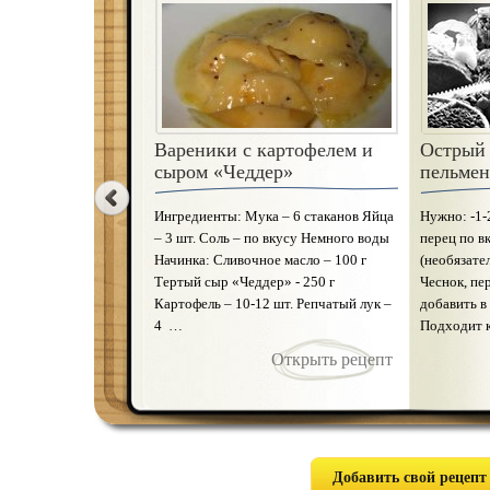
Вареники с картофелем и
Острый 
Тортелл
сыром «Чеддер»
пельмен
Ингредиент
Ингредиенты: Мука – 6 стаканов Яйца
Нужно: -1-
шт. Фарш: 
– 3 шт. Соль – по вкусу Немного воды
перец по в
Индюшка (г
Начинка: Сливочное масло – 100 г
(необязате
(свиная ва
Тертый сыр «Чеддер» - 250 г
Чеснок, пер
г Ветчина 
Картофель – 10-12 шт. Репчатый лук –
добавить в
Костный м
4 …
Подходит 
Открыть рецепт
Добавить свой рецепт