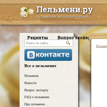
Пельмени.ру
пельмешки не терпят спешки
Рецепты
Вопрос эксперту
Пельме
Все о пельменях
Пельмени
Новости
Вопрос эксперту
FAQ о пельменях
Про пельмени…