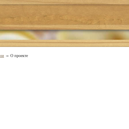
Где поесть
Подбор рецепта
О проекте
→
ни
О проекте