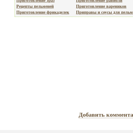
Приготовление зраз
Приготовление равиоли
Рецепты пельменей
Приготовление вареников
Приготовление фрикаделек
Приправы и соусы для пельм
Добавить коммент