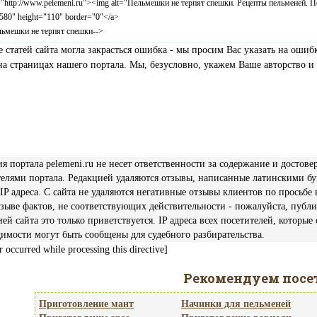
="http://www.pelemeni.ru"><img alt="Пельмешки не терпят спешки. Рецепты пельменей. Пел
580" height="110" border="0"</a>
льмешки не терпят спешки-->
е статей сайта могла закрасться ошибка - мы просим Вас указать на ош
 на страницах нашего портала. Мы, безусловно, укажем Ваше авторство 
я портала pelemeni.ru не несет ответственности за содержание и достов
телями портала. Редакцией удаляются отзывы, написанные латинскими б
IP адреса. С сайта не удаляются негативные отзывы клиентов по просьбе
тзыве фактов, не соответствующих действительности - пожалуйста, публ
ей сайта это только приветствуется. IP адреса всех посетителей, которые
имости могут быть сообщены для судебного разбирательства.
r occurred while processing this directive]
Рекомендуем посе
Приготовление мант
Начинки для пельменей