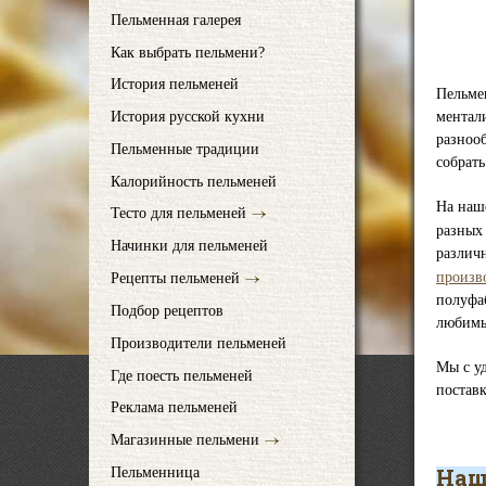
Пельменная галерея
Как выбрать пельмени?
История пельменей
Пельме
ментал
История русской кухни
разноо
Пельменные традиции
собрат
Калорийность пельменей
На наш
Тесто для пельменей
разных 
Начинки для пельменей
различ
произв
Рецепты пельменей
полуфа
Подбор рецептов
любимы
Производители пельменей
Мы с у
Где поесть пельменей
постав
Реклама пельменей
Магазинные пельмени
Наш
Пельменница