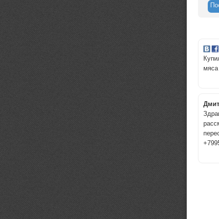
По
Купи
мяса
Дми
Здра
расс
пере
+7995