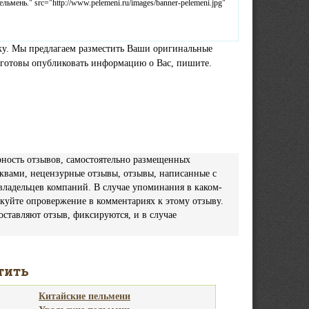
ьмень." src="http://www.pelemeni.ru/images/banner-pelemeni.jpg"
ибку. Мы предлагаем разместить Ваши оригинальные
и готовы опубликовать информацию о Вас, пишите.
ерность отзывов, самостоятельно размещенных
уквами, нецензурные отзывы, отзывы, написанные с
 владельцев компаний. В случае упоминания в каком-
икуйте опровержение в комментариях к этому отзыву.
 оставляют отзыв, фиксируются, и в случае
тить
Китайские пельмени