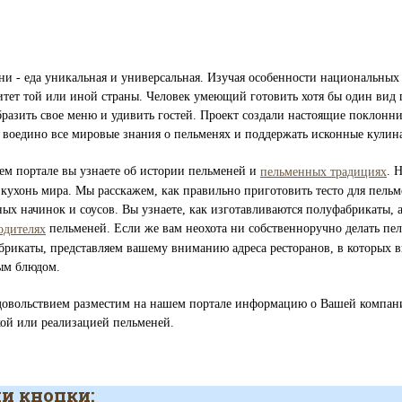
ни - еда уникальная и универсальная. Изучая особенности национальных
итет той или иной страны. Человек умеющий готовить хотя бы один вид 
бразить свое меню и удивить гостей. Проект создали настоящие поклонн
ь воедино все мировые знания о пельменях и поддержать исконные кулин
ем портале вы узнаете об истории пельменей и
. 
пельменных традициях
кухонь мира. Мы расскажем, как правильно приготовить тесто для пельм
ных начинок и соусов. Вы узнаете, как изготавливаются полуфабрикаты,
пельменей. Если же вам неохота ни собственноручно делать пел
одителях
брикаты, представляем вашему вниманию адреса ресторанов, в которых в
м блюдом.
довольствием разместим на нашем портале информацию о Вашей компании
кой или реализацией пельменей.
и кнопки: