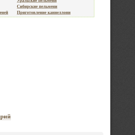
Уральские пельмени
Сибирские пельмени
еней
Приготовление каннеллони
арий