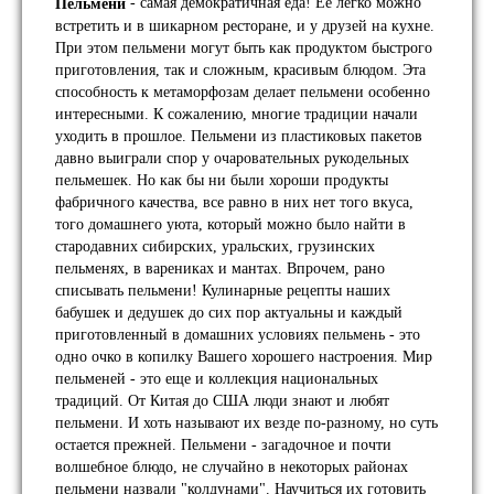
- самая демократичная еда! Ее легко можно
Пельмени
встретить и в шикарном ресторане, и у друзей на кухне.
При этом пельмени могут быть как продуктом быстрого
приготовления, так и сложным, красивым блюдом. Эта
способность к метаморфозам делает пельмени особенно
интересными. К сожалению, многие традиции начали
уходить в прошлое. Пельмени из пластиковых пакетов
давно выиграли спор у очаровательных рукодельных
пельмешек. Но как бы ни были хороши продукты
фабричного качества, все равно в них нет того вкуса,
того домашнего уюта, который можно было найти в
стародавних сибирских, уральских, грузинских
пельменях, в варениках и мантах. Впрочем, рано
списывать пельмени! Кулинарные рецепты наших
бабушек и дедушек до сих пор актуальны и каждый
приготовленный в домашних условиях пельмень - это
одно очко в копилку Вашего хорошего настроения. Мир
пельменей - это еще и коллекция национальных
традиций. От Китая до США люди знают и любят
пельмени. И хоть называют их везде по-разному, но суть
остается прежней. Пельмени - загадочное и почти
волшебное блюдо, не случайно в некоторых районах
пельмени назвали "колдунами". Научиться их готовить