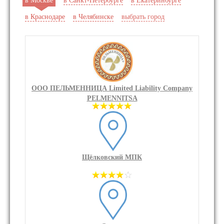
в Москве
в Санкт-Петербурге
в Екатеринбурге
в Краснодаре
в Челябинске
выбрать город
ООО ПЕЛЬМЕННИЦА Limited Liability Company
PELMENNITSA
Щёлковский МПК