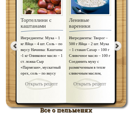
Тортеллини с
Вареники со
Ленивые
Варен
каштанами
сливами
вареники
карто
сыром
Ингредиенты: Мука – 1
Ингредиенты: Мука – 2,5
Ингредиенты: Творог –
кг Яйца – 4 шт. Соль – по
стакана Яйца – 1 шт.
500 г Яйца – 2 шт. Мука
Ингреди
вкусу Начинка: Каштаны
Соль – 1/2 ч. ложки Вода
– 1 стакан Сахар – 100 г
стаканов
-1 кг Оливковое масло – 1
– 1/4 стакана Начинка:
Сливочное масло – 100 г
Соль – п
ст. ложка Сыр
Сливы – 700 г Сахар –
Соединить муку с
воды На
«Пармезан», мускатный
1/2 стакана Заварить
размягченным в тепле
Сливочно
орех, соль – по вкусу
1/10 часть муки 1/3
сливочным маслом,
Тертый 
Каштаны сварить,
частью кипятка о …
добавить яйца, творог и
250 г Ка
Открыть рецепт
Открыть рецепт
Открыть рецепт
очистить, раз …
саха …
шт. Репч
Откр
Все о пельменях