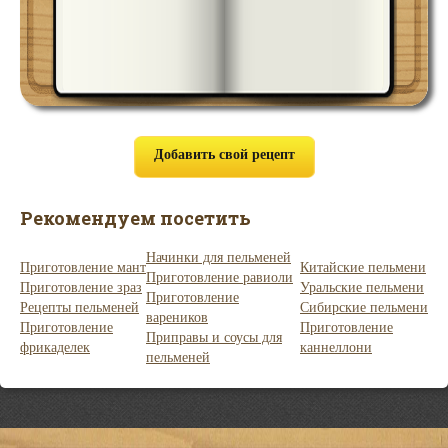
Добавить свой рецепт
Рекомендуем посетить
Начинки для пельменей
Приготовление мант
Китайские пельмени
Приготовление равиоли
Приготовление зраз
Уральские пельмени
Приготовление
Рецепты пельменей
Сибирские пельмени
вареников
Приготовление
Приготовление
Приправы и соусы для
фрикаделек
каннеллони
пельменей