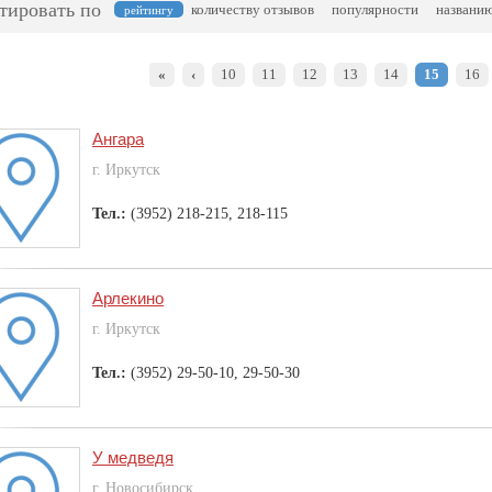
тировать по
количеству отзывов
популярности
названи
рейтингу
«
‹
10
11
12
13
14
15
16
Ангара
г. Иркутск
Тел.:
(3952) 218-215, 218-115
Арлекино
г. Иркутск
Тел.:
(3952) 29-50-10, 29-50-30
У медведя
г. Новосибирск