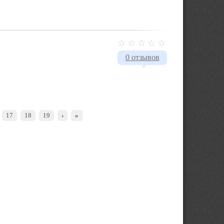
0 отзывов
17
18
19
›
»