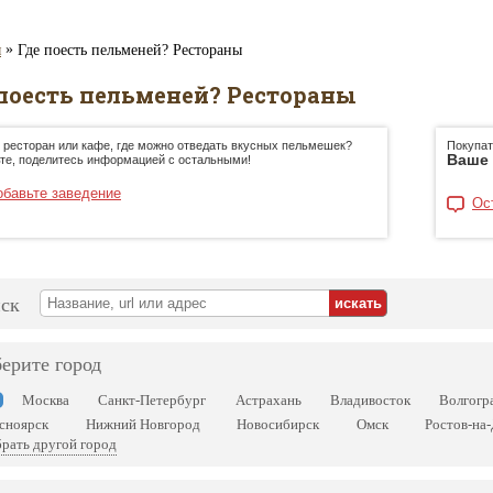
»
я
Где поесть пельменей? Рестораны
 поесть пельменей? Рестораны
 ресторан или кафе, где можно отведать вкусных пельмешек?
Покупат
Ваше 
те, поделитесь информацией с остальными!
обавьте заведение
Ос
ск
ерите город
Москва
Санкт-Петербург
Астрахань
Владивосток
Волгогр
сноярск
Нижний Новгород
Новосибирск
Омск
Ростов-на
рать другой город