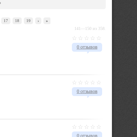
ю
17
18
19
›
»
141—150 из 358.
0 отзывов
0 отзывов
0 отзывов