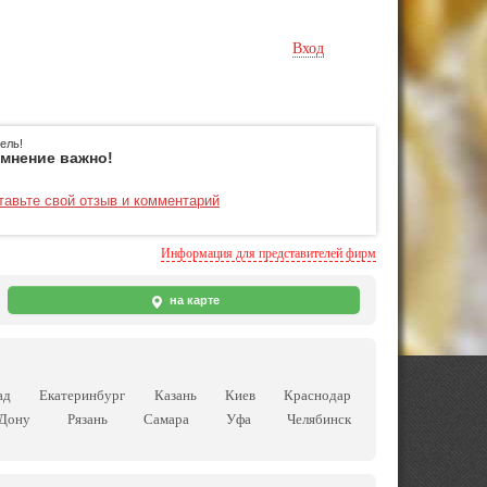
Вход
ель!
мнение важно!
тавьте свой отзыв и комментарий
Информация для представителей фирм
на карте
ад
Екатеринбург
Казань
Киев
Краснодар
-Дону
Рязань
Самара
Уфа
Челябинск