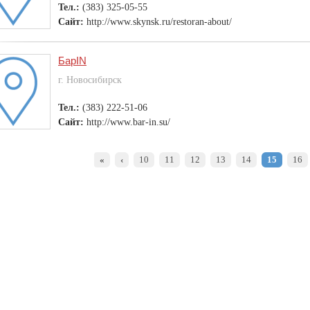
Тел.:
(383) 325-05-55
Сайт:
http://www.skynsk.ru/restoran-about/
БарIN
г. Новосибирск
Тел.:
(383) 222-51-06
Сайт:
http://www.bar-in.su/
«
‹
10
11
12
13
14
15
16