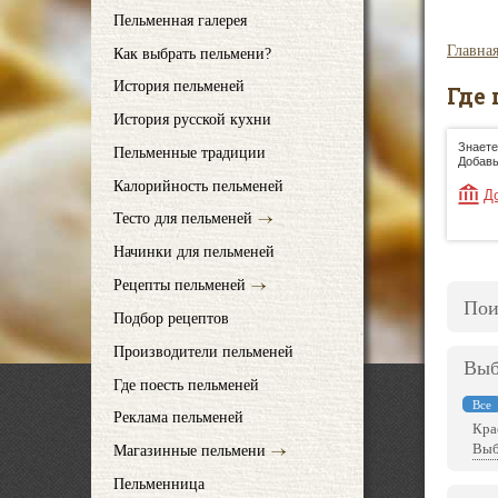
Пельменная галерея
Главна
Как выбрать пельмени?
История пельменей
Где
История русской кухни
Знаете
Пельменные традиции
Добавь
Калорийность пельменей
Д
Тесто для пельменей
Начинки для пельменей
Рецепты пельменей
Пои
Подбор рецептов
Производители пельменей
Выб
Где поесть пельменей
Все
Реклама пельменей
Кра
Выб
Магазинные пельмени
Пельменница