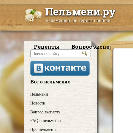
Пельмени.ру
пельмешки не терпят спешки
Рецепты
Вопрос эксперту
Все о пельменях
Пельмени
Новости
Вопрос эксперту
FAQ о пельменях
Про пельмени…