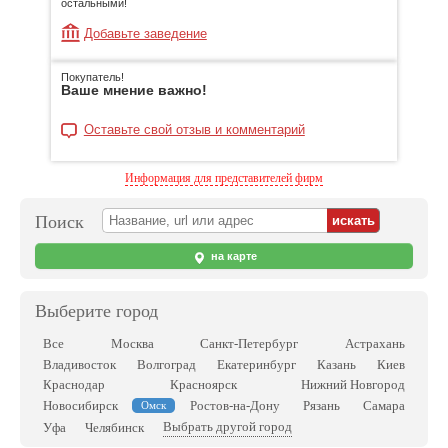
остальными!
Добавьте заведение
Покупатель!
Ваше мнение важно!
Оставьте свой отзыв и комментарий
Информация для представителей фирм
Поиск
на карте
Выберите город
Все
Москва
Санкт-Петербург
Астрахань
Владивосток
Волгоград
Екатеринбург
Казань
Киев
Краснодар
Красноярск
Нижний Новгород
Новосибирск
Ростов-на-Дону
Рязань
Самара
Омск
Выбрать другой город
Уфа
Челябинск