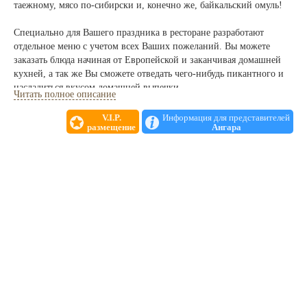
таежному, мясо по-сибирски и, конечно же, байкальский омуль!
Специально для Вашего праздника в ресторане разработают
отдельное меню с учетом всех Ваших пожеланий. Вы можете
заказать блюда начиная от Европейской и заканчивая домашней
кухней, а так же Вы сможете отведать чего-нибудь пикантного и
насладиться вкусом домашней выпечки.
Читать полное описание
Опытные повара приготовят все так вкусно, что следующий
V.I.P.
Информация для представителей
размещение
Ангара
праздник Вы решите устроить непременно здесь!
С помощью наших кондитеров любой Ваш каприз может
превратиться в свадебный торт и сказочный каравай!
В нашем ресторане вы можете провести романтический вечер,
сделать предложение своей любимой или признаться в любви!
Специально для этого случая Мы можем пригласить музыкантов
таких инструментов как саксофон, скрипка или же джазовый
коллектив!
Так же мы можем взять на себя организацию любого
развлекательного мероприятия, вплоть до приглашение звезд
Российской и зарубежной эстрады.