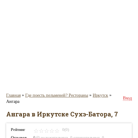
»
»
»
Главная
Где поесть пельменей? Рестораны
Иркутск
Вход
Ангара
Ангара в Иркутске Сухэ-Батора, 7
Рейтинг
0(0)
(
,
,
Отзывов
0
0 положительных
0 отрицательных
0