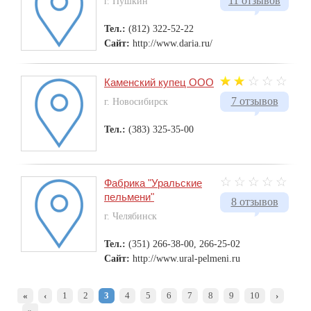
11 отзывов
г. Пушкин
Тел.:
(812) 322-52-22
Сайт:
http://www.daria.ru/
Каменский купец ООО
7 отзывов
г. Новосибирск
Тел.:
(383) 325-35-00
Фабрика "Уральские
пельмени"
8 отзывов
г. Челябинск
Тел.:
(351) 266-38-00, 266-25-02
Сайт:
http://www.ural-pelmeni.ru
«
‹
1
2
3
4
5
6
7
8
9
10
›
»