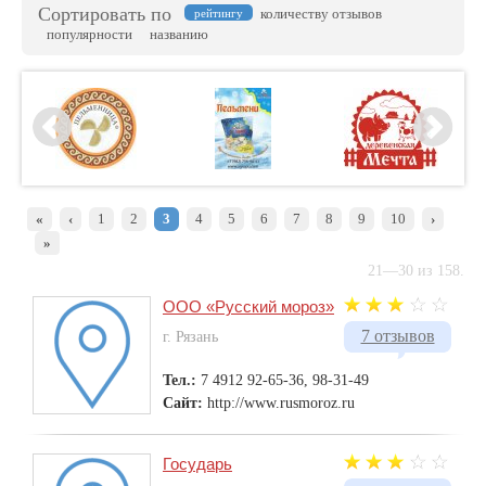
Сортировать по
количеству отзывов
рейтингу
популярности
названию
«
‹
1
2
3
4
5
6
7
8
9
10
›
»
21—30 из 158.
ООО «Русский мороз»
7 отзывов
г. Рязань
Тел.:
7 4912 92-65-36, 98-31-49
Сайт:
http://www.rusmoroz.ru
Государь