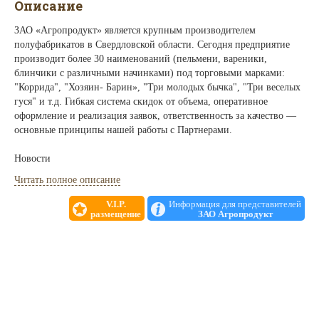
Описание
ЗАО «Агропродукт» является крупным производителем
полуфабрикатов в Свердловской области. Сегодня предприятие
производит более 30 наименований (пельмени, вареники,
блинчики с различными начинками) под торговыми марками:
"Коррида", "Хозяин- Барин», "Три молодых бычка", "Три веселых
гуся" и т.д. Гибкая система скидок от объема, оперативное
оформление и реализация заявок, ответственность за качество —
основные принципы нашей работы с Партнерами.
Новости
Читать полное описание
С 10 по 14 февраля участвуем в выставке «Продэкспо-2014»
(Москва, Краснопресненская наб., 14, «Экспоцентр»). Наш стенд:
V.I.P.
Информация для представителей
размещение
ЗАО Агропродукт
FC 080, в павильоне «Форум». Вы сможете продегустировать
новинки и другую продукцию, а также обсудить с руководством
компании все вопросы сотрудничества. Ждем Вас!