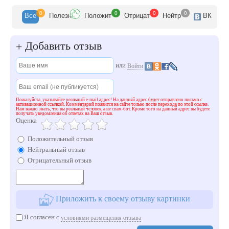
0
0
0
0
Все
Полезн
Положит
Отрицат
Нейтр
ВК
Добавить отзыв
+
или
Войти
Пожалуйста, указывайте реальный e-mail адрес! На данный адрес будет отправлено письмо с
активационной ссылкой. Комментарий появится на сайте только после перехода по этой ссылке.
Нам важно знать, что вы реальный человек, а не спам-бот. Кроме того на данный адрес вы будете
получать уведомления об ответах на Ваш отзыв.
Оценка
Положительный отзыв
Нейтральный отзыв
Отрицательный отзыв
Приложить к своему отзыву картинки
Я согласен с
условиями размещения отзыва