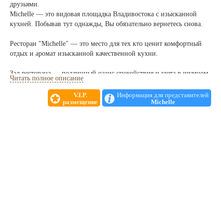
друзьями.
Michelle — это видовая площадка Владивостока с изысканной
кухней. Побывав тут однажды, Вы обязательно вернетесь снова.
Ресторан "Michelle" — это место для тех кто ценит комфортный
отдых и аромат изысканной качественной кухни.
Зал ресторана — подлинный оазис спокойствия и уюта в шумном
Читать полное описание
мегаполисе. Это место располагает к неторопливым беседам или
романтическим встречам tet-a-tet.
V.I.P.
Информация для представителей
размещение
Michelle
"Michelle" — идеальное место для: Романтического свидания,
Приятного уик-энда, Позднего ужина, Деловых встреч, Туристов,
Фуршетов, Корпоративных встреч.
В меню ресторана блюда из европейской и русской кухонь только
из натуральных и свежих продуктов.
Живая музыка — саксофон, скрипка, флейта, вокал — каждый
вечер с 20.00