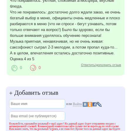
Что понравилось: уютная, спокойная атмосфера, вкусные
блюда.
Что не понравилось: достаточно долго ждали заказ, не очень
богатый выбор в меню, официанты очень медленные и плохо
разбираются в меню (что ни спроси - бегут узнавать, потом
только отвечают на вопрос!) Было бы здорово, если бы
больше внимания уделялось обучению персонала!
Музыка приятная, ненавязчивая, но не очень живая:
саксофонист сыграл 2-3 мелодии, а потом пропал куда-то...
А в целом, впечатления остались достаточно позитивные.
Оценка 4 из 5
Ответить/дополнить отзыв
0
0
Добавить отзыв
+
или
Войти
Пожалуйста, указывайте реальный e-mail адрес! На данный адрес будет отправлено письмо с
активационной ссылкой. Комментарий появится на сайте только после перехода по этой ссылке.
Нам важно знать, что вы реальный человек, а не спам-бот. Кроме того на данный адрес вы будете