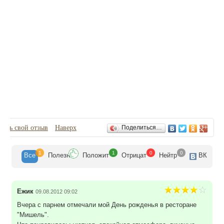
Отзывы
вить свой отзыв
Наверх
Поделиться…
1
1
0
0
Все
Полезн
Положит
Отрицат
Нейтр
ВК
Ежик
09.08.2012 09:02
Вчера с парнем отмечали мой День рожденья в ресторане
"Мишель".