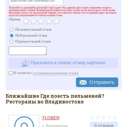
Пожалуйста, указывайте реальный e-mail адрес! На данный адрес будет отправлено письмо с
активационной ссылкой. Комментарий появится на сайте только после перехода по этой ссылке.
Нам важно знать, что вы реальный человек, а не спам-бот. Кроме того на данный адрес вы будете
получать уведомления об ответах на Ваш отзыв.
Оценка
Положительный отзыв
Нейтральный отзыв
Отрицательный отзыв
Приложить к своему отзыву картинки
Я согласен с
условиями размещения отзыва
Отправить
Ближайшие Где поесть пельменей?
Рестораны во Владивостоке
FLOBER
0 отзывов
г. Владивосток