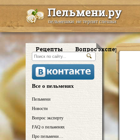
Пельмени.ру
пельмешки не терпят спешки
Рецепты
Вопрос эксперту
Все о пельменях
Пельмени
Новости
Вопрос эксперту
FAQ о пельменях
Про пельмени…