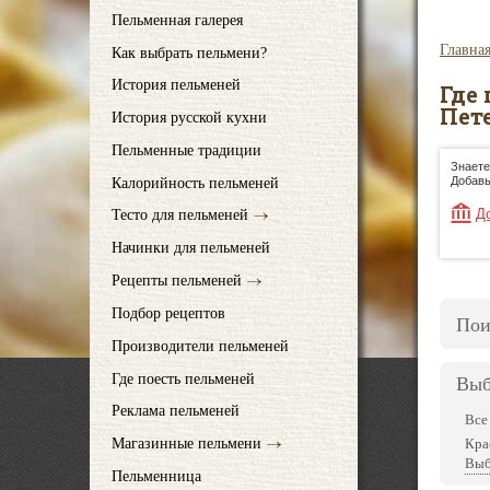
Пельменная галерея
Главна
Как выбрать пельмени?
История пельменей
Где
Пет
История русской кухни
Пельменные традиции
Знаете
Добавь
Калорийность пельменей
Д
Тесто для пельменей
Начинки для пельменей
Рецепты пельменей
Подбор рецептов
Пои
Производители пельменей
Где поесть пельменей
Выб
Реклама пельменей
Все
Магазинные пельмени
Кра
Выб
Пельменница