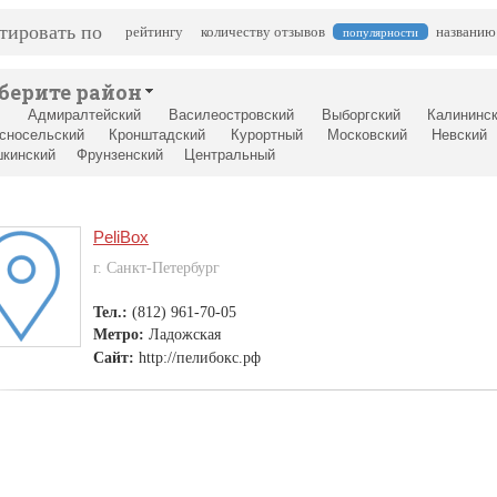
тировать по
рейтингу
количеству отзывов
названию
популярности
берите район
Адмиралтейский
Василеостровский
Выборгский
Калининс
сносельский
Кронштадский
Курортный
Московский
Невский
кинский
Фрунзенский
Центральный
PeliBox
г. Санкт-Петербург
Тел.:
(812) 961-70-05
Метро:
Ладожская
Сайт:
http://пелибокс.рф