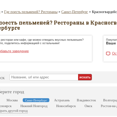
»
»
»
я
Где поесть пельменей? Рестораны
Санкт-Петербург
Красногвардей
 поесть пельменей? Рестораны в Красногв
ербурге
 ресторан или кафе, где можно отведать вкусных пельмешек?
Покупат
Ваше 
те, поделитесь информацией с остальными!
обавьте заведение
Ос
ск
ерите город
Москва
Астрахань
Владивосток
Волгогра
Санкт-Петербург
сноярск
Нижний Новгород
Новосибирск
Омск
Ростов-на
рать другой город