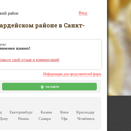
Вход
ский район
ардейском районе в Санкт-
ель!
мнение важно!
тавьте свой отзыв и комментарий
Информация для представителей фирм
на карте
д
Екатеринбург
Казань
Киев
Краснодар
-Дону
Рязань
Самара
Уфа
Челябинск