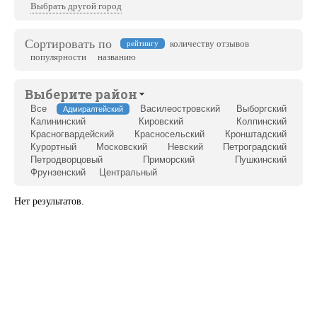
Выбрать другой город
Сортировать по
количеству отзывов
рейтингу
популярности
названию
Выберите район
Все
Василеостровский
Выборгский
Адмиралтейский
Калининский
Кировский
Колпинский
Красногвардейский
Красносельский
Кронштадский
Курортный
Московский
Невский
Петроградский
Петродворцовый
Приморский
Пушкинский
Фрунзенский
Центральный
Нет результатов.