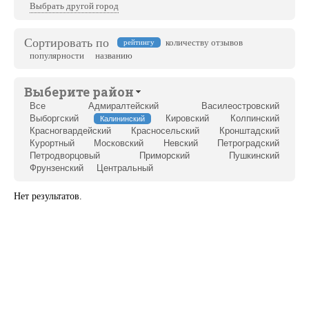
Выбрать другой город
Сортировать по
количеству отзывов
рейтингу
популярности
названию
Выберите район
Все
Адмиралтейский
Василеостровский
Выборгский
Кировский
Колпинский
Калининский
Красногвардейский
Красносельский
Кронштадский
Курортный
Московский
Невский
Петроградский
Петродворцовый
Приморский
Пушкинский
Фрунзенский
Центральный
Нет результатов.