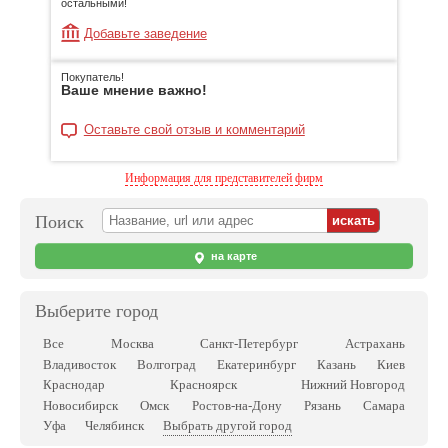
остальными!
Добавьте заведение
Покупатель!
Ваше мнение важно!
Оставьте свой отзыв и комментарий
Информация для представителей фирм
Поиск
на карте
Выберите город
Все
Москва
Санкт-Петербург
Астрахань
Владивосток
Волгоград
Екатеринбург
Казань
Киев
Краснодар
Красноярск
Нижний Новгород
Новосибирск
Омск
Ростов-на-Дону
Рязань
Самара
Выбрать другой город
Уфа
Челябинск