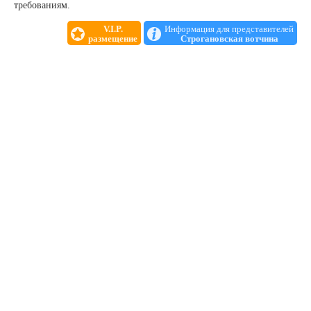
требованиям.
V.I.P.
Информация для представителей
размещение
Строгановская вотчина