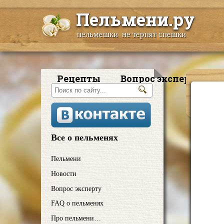
Пельмени.ру
пельмешки не терпят спешки
Рецепты
Вопрос эксперту
Все о пельменях
Пельмени
Новости
Вопрос эксперту
FAQ о пельменях
Про пельмени…