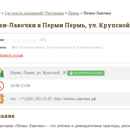
»
»
»
я
Где поесть пельменей? Рестораны
Пермь
Печки-Лавочки
ки-Лавочки в Перми Пермь, ул. Крупской,
инг
0(0)
(
,
,
)
вов
0
0 положительных
0 отрицательных
0 нейтральных
бавить отзыв
Пермь, Пермь, ул. Крупской, 38
посмотреть на карте
10:00-23:00
тел.: +7 (342) 282-53-67, http://печки-лавочки.рф
сание
рактиров «Печки Лавочки» – это уютные и демократичные трактиры, расп