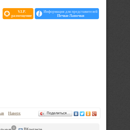
V.I.P.
Информация для представителей
размещение
Печки-Лавочки
зыв
Наверх
Поделиться…
0
ВК
альные
онтакте