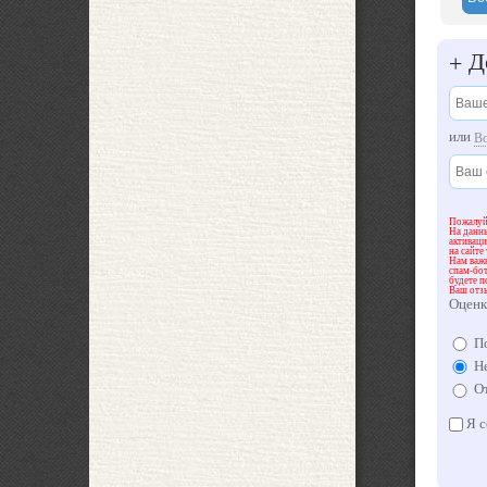
До
+
или
В
Пожалуйс
На данны
активац
на сайте
Нам важн
спам-бот
будете п
Ваш отз
Оценк
По
Не
От
Я с