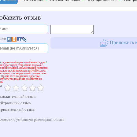
бавить отзыв
ойти
Приложить к
та, указывайте реальный e-mail адрес!
й адрес будет отправлено письмо с
ионной ссылкой. Комментарий появится
 только после перехода по этой ссылке.
о знать, что вы реальный человек, а не
. Кроме того на данный адрес вы
олучать уведомления об ответах на
ыв.
а
ложительный отзыв
йтральный отзыв
рицательный отзыв
огласен с
условиями размещения отзыва