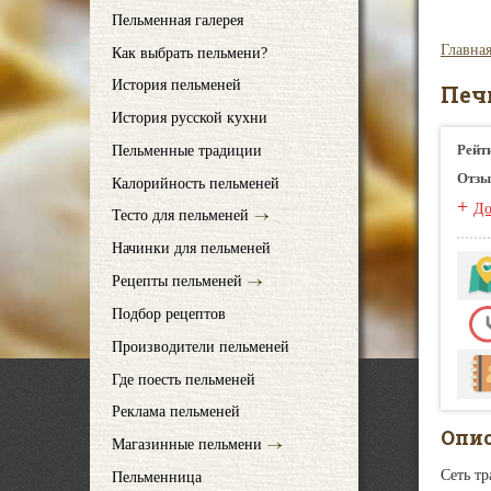
Пельменная галерея
Главна
Как выбрать пельмени?
История пельменей
Печ
История русской кухни
Рейт
Пельменные традиции
Отзы
Калорийность пельменей
+
До
Тесто для пельменей
Начинки для пельменей
Рецепты пельменей
Подбор рецептов
Производители пельменей
Где поесть пельменей
Реклама пельменей
Опи
Магазинные пельмени
Сеть т
Пельменница