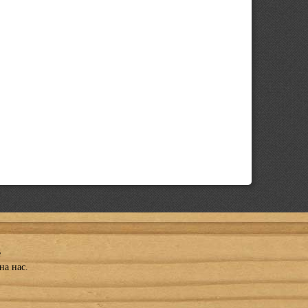
е
на нас.