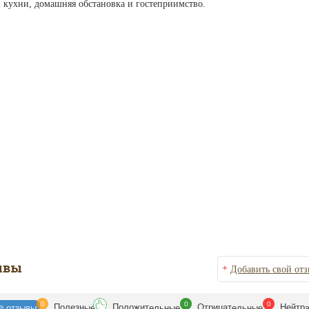
й кухни, домашняя обстановка и гостеприимство.
ывы
+
Добавить свой от
0
0
0
се
Полезн
Положит
Отрицат
Нейтр
отзывы
ые
ельные
ельные