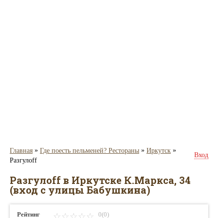
»
»
»
Главная
Где поесть пельменей? Рестораны
Иркутск
Вход
Разгулоff
Разгулоff в Иркутске К.Маркса, 34
(вход с улицы Бабушкина)
Рейтинг
0(0)