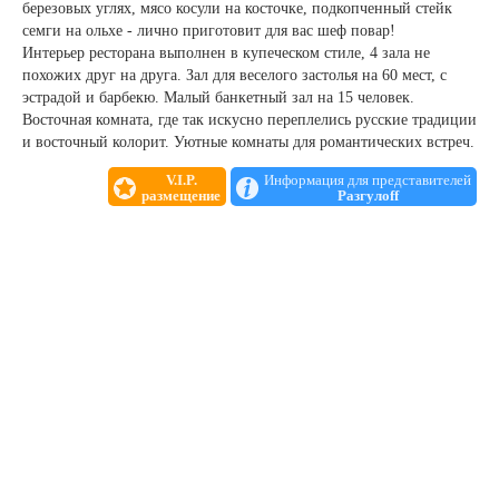
березовых углях, мясо косули на косточке, подкопченный стейк
семги на ольхе - лично приготовит для вас шеф повар!
Интерьер ресторана выполнен в купеческом стиле, 4 зала не
похожих друг на друга. Зал для веселого застолья на 60 мест, с
эстрадой и барбекю. Малый банкетный зал на 15 человек.
Восточная комната, где так искусно переплелись русские традиции
и восточный колорит. Уютные комнаты для романтических встреч.
V.I.P.
Информация для представителей
размещение
Разгулоff