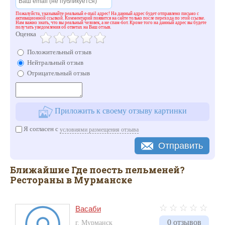
Пожалуйста, указывайте реальный e-mail адрес! На данный адрес будет отправлено письмо с
активационной ссылкой. Комментарий появится на сайте только после перехода по этой ссылке.
Нам важно знать, что вы реальный человек, а не спам-бот. Кроме того на данный адрес вы будете
получать уведомления об ответах на Ваш отзыв.
Оценка
Положительный отзыв
Нейтральный отзыв
Отрицательный отзыв
Приложить к своему отзыву картинки
Я согласен с
условиями размещения отзыва
Отправить
Ближайшие Где поесть пельменей?
Рестораны в Мурманске
Васаби
0 отзывов
г. Мурманск