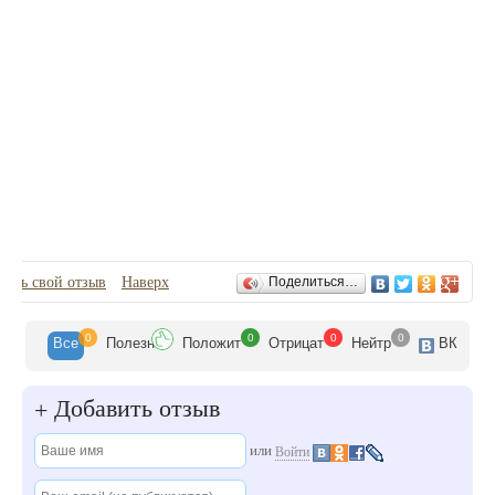
Деловые люди могут воспользоваться, беспроводной сетью Wi - Fi.
Отзывы
вить свой отзыв
Наверх
Поделиться…
0
0
0
0
Все
Полезн
Положит
Отрицат
Нейтр
ВК
Добавить отзыв
+
или
Войти