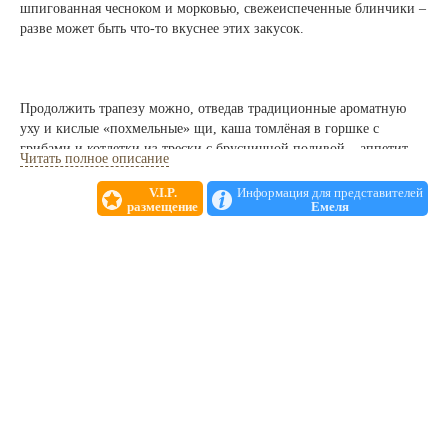
шпигованная чесноком и морковью, свежеиспеченные блинчики –
разве может быть что-то вкуснее этих закусок.
Продолжить трапезу можно, отведав традиционные ароматную
уху и кислые «похмельные» щи, каша томлёная в горшке с
грибами и котлетки из трески с брусничной поливой – аппетит
Читать полное описание
просыпается, стоит только открыть меню! Гордость кафе –
курники, как у бабушки.
V.I.P.
Информация для представителей
размещение
Емеля
Здесь Вы сможете выяснить, почему тысячи мурманчан и гостей
нашего города предпочитают именно наше кафе. Полюбившееся
регулярно обновляемое меню и отсутствие дороговизны
сформировали круг наших постоянных почитателей.
Для гостей с личным автотранспортом предусмотрена небольшая
парковочная зона.