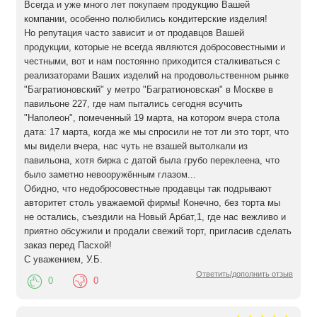
Всегда и уже много лет покупаем продукцию Вашей
компании, особенно полюбились кондитерские изделия!
Но репутация часто зависит и от продавцов Вашей
продукции, которые не всегда являются добросовестными и
честными, вот и нам постоянно приходится сталкиваться с
реализаторами Ваших изделий на продовольственном рынке
"Багратионовский" у метро "Багратионовская" в Москве в
павильоне 227, где нам пытались сегодня всучить
"Наполеон", помеченный 19 марта, на котором вчера стола
дата: 17 марта, когда же мы спросили не тот ли это торт, что
мы видели вчера, нас чуть не взашей вытолкали из
павильона, хотя бирка с датой была грубо переклеена, что
было заметно невооружённым глазом...
Обидно, что недобросовестные продавцы так подрывают
авторитет столь уважаемой фирмы! Конечно, без торта мы
не остались, съездили на Новый Арбат,1, где нас вежливо и
приятно обсужили и продали свежий торт, пригласив сделать
заказ перед Пасхой!
С уважением, У.Б.
Ответить/дополнить отзыв
0
0