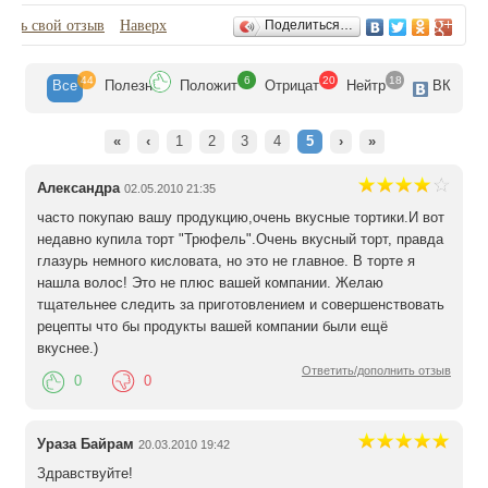
Отзывы
вить свой отзыв
Наверх
Поделиться…
44
6
20
18
Все
Полезн
Положит
Отрицат
Нейтр
ВК
«
‹
1
2
3
4
5
›
»
Александра
02.05.2010 21:35
часто покупаю вашу продукцию,очень вкусные тортики.И вот
недавно купила торт "Трюфель".Очень вкусный торт, правда
глазурь немного кисловата, но это не главное. В торте я
нашла волос! Это не плюс вашей компании. Желаю
тщательнее следить за приготовлением и совершенствовать
рецепты что бы продукты вашей компании были ещё
вкуснее.)
Ответить/дополнить отзыв
0
0
Ураза Байрам
20.03.2010 19:42
Здравствуйте!