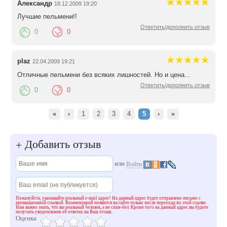
Александр
18.12.2009 19:20
Лучшие пельмени!!
Ответить/дополнить отзыв
0
0
plaz
22.04.2009 19:21
Отличные пельмени без всяких лишностей. Но и цена...
Ответить/дополнить отзыв
0
0
«
‹
1
2
3
4
5
›
»
Добавить отзыв
+
или
Войти
Пожалуйста, указывайте реальный e-mail адрес! На данный адрес будет отправлено письмо с
активационной ссылкой. Комментарий появится на сайте только после перехода по этой ссылке.
Нам важно знать, что вы реальный человек, а не спам-бот. Кроме того на данный адрес вы будете
получать уведомления об ответах на Ваш отзыв.
Оценка