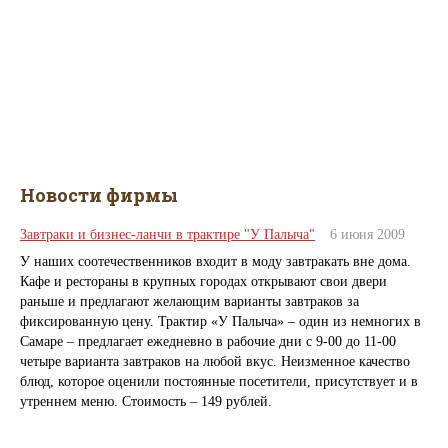
Дорогие покупатели! Торговая марка "У Палыча" приглашает вас
12 декабря на открытие нового фирменного магазина в Тольятти,
в ТЦ "Малина" по адресу ул. Спортивная, 4В. В магазине полный
ассортимент фирменной продукции и вкусные подарки к Новому
году!
Новости фирмы
Завтраки и бизнес-ланчи в трактире "У Палыча"
6 июня 2009
У наших соотечественников входит в моду завтракать вне дома.
Кафе и рестораны в крупных городах открывают свои двери
раньше и предлагают желающим варианты завтраков за
фиксированную цену. Трактир «У Палыча» – один из немногих в
Самаре – предлагает ежедневно в рабочие дни с 9-00 до 11-00
четыре варианта завтраков на любой вкус. Неизменное качество
блюд, которое оценили постоянные посетители, присутствует и в
утреннем меню. Стоимость – 149 рублей.