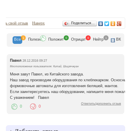
Отзывы
вить свой отзыв
Наверх
Поделиться…
1
0
0
1
Все
Полезн
Положит
Отрицат
Нейтр
ВК
Павел
28.12.2016 09:27
Местоположение пользователя: Китай, Шицзячжуан
Меня завут Павел, из Китайского завода.
Наш завод производим оборудования по хлебпекарком. Осносные п
формовочные автоматы для изготовления беляшей, мантов.
Если заинтересуетесь наш оборудовании, напишите меня пожалуйс
С уважением! Павел
Ответить/дополнить отзыв
0
0