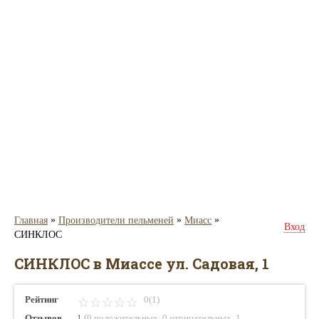
»
»
»
Главная
Производители пельменей
Миасс
Вход
СИНКЛОС
СИНКЛОС в Миассе ул. Садовая, 1
Рейтинг
0(1)
(
,
,
Отзывов
1
0 положительных
0 отрицательных
1