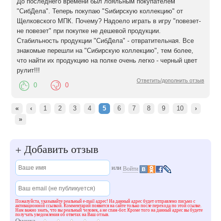
До последнего времени был лояльным покупателем
"СибДела". Теперь покупаю "Sибирскую коллекцию" от
Щелковского МПК. Почему? Надоело играть в игру "повезет-
не повезет" при покупке не дешевой продукции.
Стабильность продукции "СибДела" - отвратительная. Все
знакомые перешли на "Сибирскую коллекцию", тем более,
что найти их продукцию на полке очень легко - черный цвет
рулит!!!
Ответить/дополнить отзыв
0
0
«
‹
1
2
3
4
5
6
7
8
9
10
›
»
Добавить отзыв
+
или
Войти
Пожалуйста, указывайте реальный e-mail адрес! На данный адрес будет отправлено письмо с
активационной ссылкой. Комментарий появится на сайте только после перехода по этой ссылке.
Нам важно знать, что вы реальный человек, а не спам-бот. Кроме того на данный адрес вы будете
получать уведомления об ответах на Ваш отзыв.
Оценка