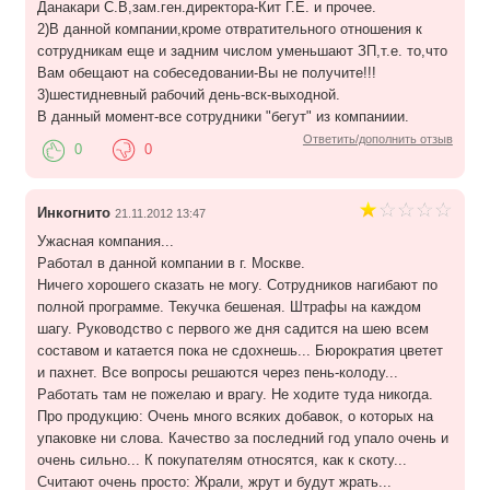
Данакари С.В,зам.ген.директора-Кит Г.Е. и прочее.
2)В данной компании,кроме отвратительного отношения к
сотрудникам еще и задним числом уменьшают ЗП,т.е. то,что
Вам обещают на собеседовании-Вы не получите!!!
3)шестидневный рабочий день-вск-выходной.
В данный момент-все сотрудники "бегут" из компаниии.
Ответить/дополнить отзыв
0
0
Инкогнито
21.11.2012 13:47
Ужасная компания...
Работал в данной компании в г. Москве.
Ничего хорошего сказать не могу. Сотрудников нагибают по
полной программе. Текучка бешеная. Штрафы на каждом
шагу. Руководство с первого же дня садится на шею всем
составом и катается пока не сдохнешь... Бюрократия цветет
и пахнет. Все вопросы решаются через пень-колоду...
Работать там не пожелаю и врагу. Не ходите туда никогда.
Про продукцию: Очень много всяких добавок, о которых на
упаковке ни слова. Качество за последний год упало очень и
очень сильно... К покупателям относятся, как к скоту...
Считают очень просто: Жрали, жрут и будут жрать...