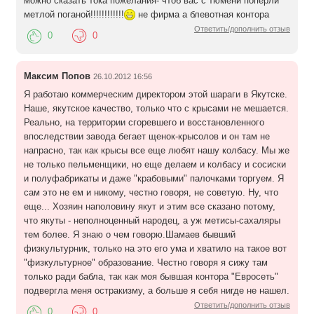
можно сказать тока пожелания- чтоб вас с тюмени поперли
метлой поганой!!!!!!!!!!!!
не фирма а блевотная контора
Ответить/дополнить отзыв
0
0
Максим Попов
26.10.2012 16:56
Я работаю коммерческим директором этой шараги в Якутске.
Наше, якутское качество, только что с крысами не мешается.
Реально, на территории сгоревшего и восстановленного
впоследствии завода бегает щенок-крысолов и он там не
напрасно, так как крысы все еще любят нашу колбасу. Мы же
не только пельменщики, но еще делаем и колбасу и сосиски
и полуфабрикаты и даже "крабовыми" палочками торгуем. Я
сам это не ем и никому, честно говоря, не советую. Ну, что
еще... Хозяин наполовину якут и этим все сказано потому,
что якуты - неполноценный народец, а уж метисы-сахаляры
тем более. Я знаю о чем говорю.Шамаев бывший
физкультурник, только на это его ума и хватило на такое вот
"физкультурное" образование. Честно говоря я сижу там
только ради бабла, так как моя бывшая контора "Евросеть"
подвергла меня остракизму, а больше я себя нигде не нашел.
Ответить/дополнить отзыв
0
0