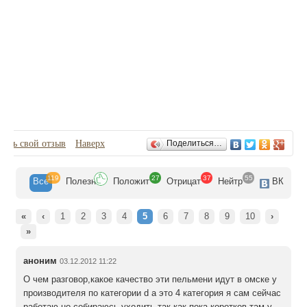
Первый канал, ОРТ.
Отзывы
вить свой отзыв
Наверх
Поделиться…
119
27
37
55
Все
Полезн
Положит
Отрицат
Нейтр
ВК
«
‹
1
2
3
4
5
6
7
8
9
10
›
»
аноним
03.12.2012 11:22
О чем разговор,какое качество эти пельмени идут в омске у
производителя по категории d а это 4 категория я сам сейчас
работаю но собираюсь уходить так как пока коротков там у