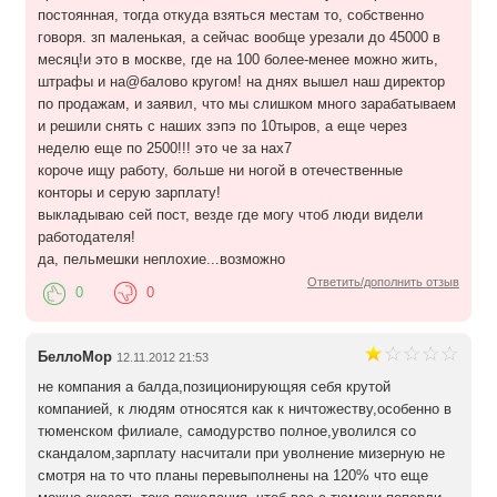
постоянная, тогда откуда взяться местам то, собственно
говоря. зп маленькая, а сейчас вообще урезали до 45000 в
месяц!и это в москве, где на 100 более-менее можно жить,
штрафы и на@балово кругом! на днях вышел наш директор
по продажам, и заявил, что мы слишком много зарабатываем
и решили снять с наших зэпэ по 10тыров, а еще через
неделю еще по 2500!!! это че за нах7
короче ищу работу, больше ни ногой в отечественные
конторы и серую зарплату!
выкладываю сей пост, везде где могу чтоб люди видели
работодателя!
да, пельмешки неплохие...возможно
Ответить/дополнить отзыв
0
0
БеллоМор
12.11.2012 21:53
не компания а балда,позиционирующяя себя крутой
компанией, к людям относятся как к ничтожеству,особенно в
тюменском филиале, самодурство полное,уволился со
скандалом,зарплату насчитали при уволнение мизерную не
смотря на то что планы перевыполнены на 120% что еще