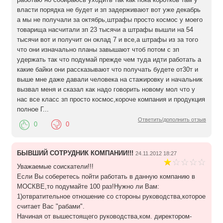
власти порядка не будет и зп задерживают вот уже декабрь
а мы не получали за октябрь,штрафы просто космос у моего
товарища насчитали зп 23 тысячи а штрафы вышли на 54
тысячи вот и получит он оклад 7 и все,а штрафы из за того
что они изначально планы завышают чтоб потом с зп
удержать так что подумай прежде чем туда идти работать а
какие байки они рассказывают что получать будете от30т и
выше мне даже давали человека на стажировку и начальник
вызвал меня и сказал как надо говорить новому мол что у
нас все класс зп просто космос,короче компания и продукция
полное Г...
Ответить/дополнить отзыв
0
0
БЫВШИЙ СОТРУДНИК КОМПАНИИ!!!
24.11.2012 18:27
Уважаемые соискатели!!!
Если Вы соберетесь пойти работать в данную компанию в
МОСКВЕ,то подумайте 100 раз!Нужно ли Вам:
1)отвратительное отношение со стороны руководства,которое
считает Вас "рабами".
Начиная от вышестоящего руководства,ком. директором-