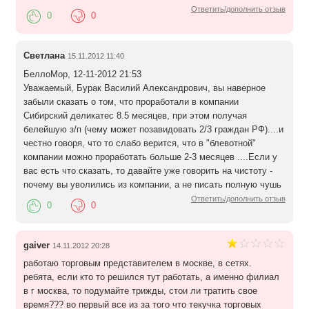
Ответить/дополнить отзыв
0
0
Светлана
15.11.2012 11:40
БеллоМор, 12-11-2012 21:53
Уважаемый, Бурак Василий Александрович, вы наверное
забыли сказать о том, что проработали в компании
Сибирский деликатес 8.5 месяцев, при этом получая
белейшую з/п (чему может позавидовать 2/3 граждан РФ)....и
честно говоря, что то слабо верится, что в "блевотной"
компании можно проработать больше 2-3 месяцев ....Если у
вас есть что сказать, то давайте уже говорить на чистоту -
почему вы уволились из компании, а не писать полную чушь
Ответить/дополнить отзыв
0
0
gaiver
14.11.2012 20:28
работаю торговым представителем в москве, в сетях.
ребята, если кто то решился тут работать, а именно филиал
в г москва, то подумайте трижды, стои ли тратить свое
время??? во первый все из за того что текучка торговых