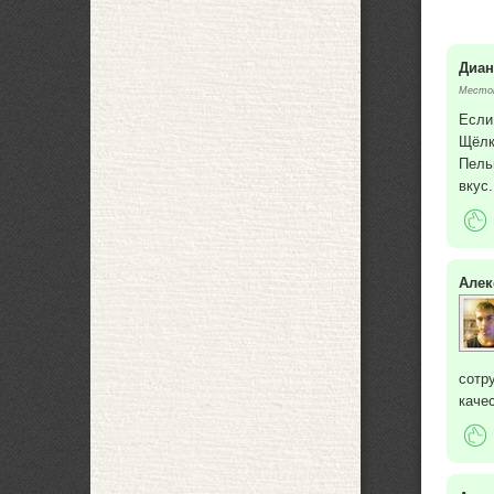
Диан
Местоп
Если
Щёлк
Пель
вкус
Алек
сотр
каче