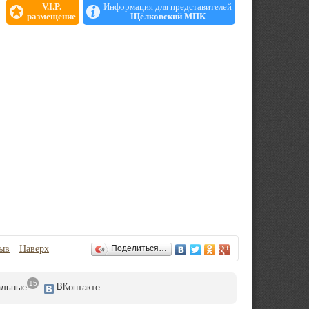
V.I.P.
Информация для представителей
размещение
Щёлковский МПК
зыв
Наверх
Поделиться…
15
ВК
альные
онтакте