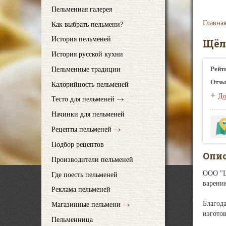
Пельменная галерея
Главна
Как выбрать пельмени?
История пельменей
Щёл
История русской кухни
Рейт
Пельменные традиции
Отзы
Калорийность пельменей
+
До
Тесто для пельменей
Начинки для пельменей
Рецепты пельменей
Подбор рецептов
Опи
Производители пельменей
ООО "Щ
Где поесть пельменей
варени
Реклама пельменей
Благод
Магазинные пельмени
изгото
Пельменница