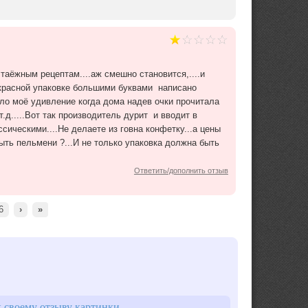
таёжным рецептам....аж смешно становится,....и
ой красной упаковке большими буквами написано
оё удивление когда дома надев очки прочитала
.д.....Вот так производитель дурит и вводит в
сическими....Не делаете из говна конфетку...а цены
ыть пельмени ?...И не только упаковка должна быть
Ответить/дополнить отзыв
6
›
»
 своему отзыву картинки