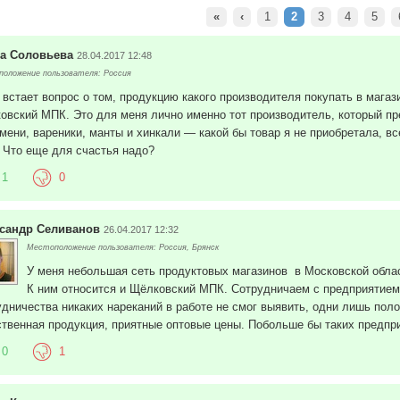
«
‹
1
2
3
4
5
а Соловьева
28.04.2017 12:48
оложение пользователя: Россия
 встает вопрос о том, продукцию какого производителя покупать в мага
овский МПК. Это для меня лично именно тот производитель, который пр
мени, вареники, манты и хинкали — какой бы товар я не приобретала, вс
. Что еще для счастья надо?
1
0
сандр Селиванов
26.04.2017 12:32
Местоположение пользователя: Россия, Брянск
У меня небольшая сеть продуктовых магазинов в Московской облас
К ним относится и Щёлковский МПК. Сотрудничаем с предприятием у
удничества никаких нареканий в работе не смог выявить, одни лишь по
ственная продукция, приятные оптовые цены. Побольше бы таких предпр
0
1