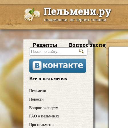
Пельмени.ру
пельмешки не терпят спешки
Рецепты
Вопрос эксперту
Все о пельменях
Пельмени
Новости
Вопрос эксперту
FAQ о пельменях
Про пельмени…