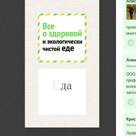
Алис
прои
мног
Ален
Местоп
ООО 
проф
возн
запл
Крис
Местоп
Любл