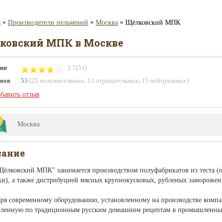
»
»
»
я
Производители пельменей
Москва
Щёлковский МПК
ковский МПК в Москве
инг
3.7(53)
(
,
,
)
вов
53
25 положительных
13 отрицательных
15 нейтральных
бавить отзыв
Москва
сание
ёлковский МПК" занимается производством полуфабрикатов из теста (п
ки), а также дистрибуцией мясных крупнокусковых, рубленых замороже
аря современному оборудованию, установленному на производстве компа
вленную по традиционным русским домашним рецептам в промышленны