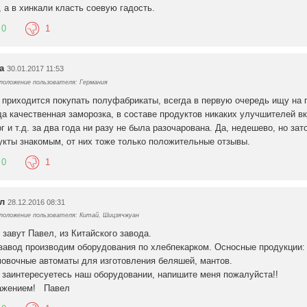
, а в хинкали класть соевую гадость.
0
1
а
30.01.2017 11:53
оложение пользователя: Германия
 приходится покупать полуфабрикаты, всегда в первую очередь ищу на 
да качественная заморозка, в составе продуктов никаких улучшителей в
г и т.д. за два года ни разу не была разочарована. Да, недешево, но за
укты знакомым, от них тоже только положительные отзывы.
0
1
л
28.12.2016 08:31
оложение пользователя: Китай, Шицзячжуан
 завут Павел, из Китайского завода.
завод производим оборудования по хлебпекарком. Осносные продукции: 
овочные автоматы для изготовления беляшей, мантов.
 заинтересуетесь наш оборудовании, напишите меня пожалуйста!!
ажением! Павел