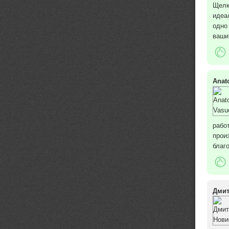
Щелк
идеа
одно
ваши
Anat
рабо
прои
благ
Дмит