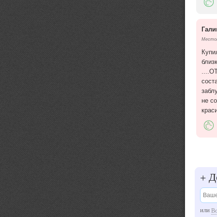
Гали
Местоп
Купи
близ
....
сост
забл
не с
крас
До
+
или
В