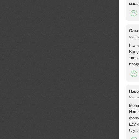
мяса
Ольг
Местоп
Если
Всег
творо
прод
Паве
Местоп
Меня
Наш 
форм
Если
С ув