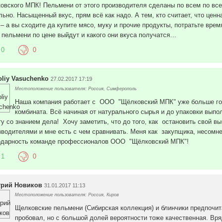
овского МПК! Пельмени от этого производителя сделаны по всем по вс
льно. Насыщенный вкус, прям всё как надо. А тем, кто считает, что цен
 – а вы сходите да купите мясо, муку и прочие продукты, потратьте врем
 пельмени по цене выйдут и какого они вкуса получатся…
0
0
oliy Vasuchenko
27.02.2017 17:19
Местоположение пользователя: Россия, Симферополь
Наша компания работает с ООО "Щёлковский МПК" уже больше года
комбината. Всё начиная от натурального сырья и до упаковки вып
ту со знанием дела! Хочу заметить, что до того, как остановить свой
зводителями и мне есть с чем сравнивать. Меня как закупщика, несомне
одарность команде профессионалов ООО "Щёлковский МПК"!
1
0
рий Новиков
31.01.2017 11:13
Местоположение пользователя: Россия, Киров
Щелковские пельмени (Сибирская коллекция) и блинчики предпочит
пробовал, но с большой долей вероятности тоже качественная. Вр