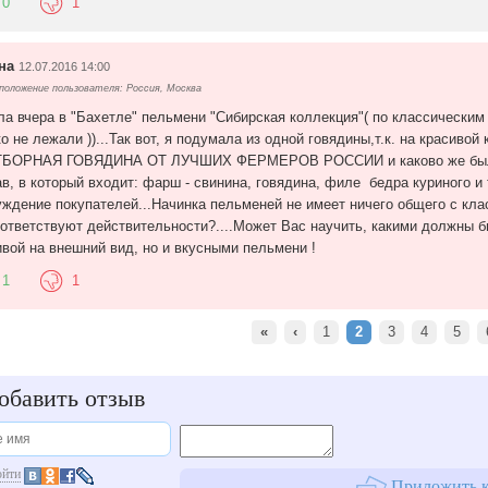
0
1
на
12.07.2016 14:00
оложение пользователя: Россия, Москва
ла вчера в "Бахетле" пельмени "Сибирская коллекция"( по классическим 
ко не лежали ))...Так вот, я подумала из одной говядины,т.к. на красив
ОТБОРНАЯ ГОВЯДИНА ОТ ЛУЧШИХ ФЕРМЕРОВ РОССИИ и каково же было м
ав, в который входит: фарш - свинина, говядина, филе бедра куриного и т
уждение покупателей...Начинка пельменей не имеет ничего общего с клас
оответствуют действительности?....Может Вас научить, какими должны б
ивой на внешний вид, но и вкусными пельмени !
1
1
«
‹
1
2
3
4
5
бавить отзыв
ойти
Приложить к