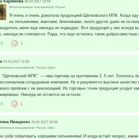
а Каримова
30.03.2017 13:04
Местоположение пользователя: Россия
Я очень и очень довольна продукцией Щёлковского МПК. Когда иду 
их пельменями, мантами, блинчиками, около других даже не остана
зводитель меня еще никогда не подводил. Вся продукция у них всегда в
о, никогда не слипаются. Рада, что еще остались такие добросовестные
0
1
а
24.03.2017 11:59
оложение пользователя: Россия, Бирск
"Щёлковский МПК" — наш партнер на протяжении 2, 5 лет. Хотелось бы 
ессионализм сотрудников компании. Ну и разумеется высокое качество пр
икало проблем с ее реализацией. Из торговых точек продукция уходит к
анировано. Никогда не остается на остатке.
0
1
тина Иващенко
28.02.2017 18:49
оложение пользователя: Россия, Омск
ю себя побаловать хорошими пельменями! И когда встаёт вопрос, какие 