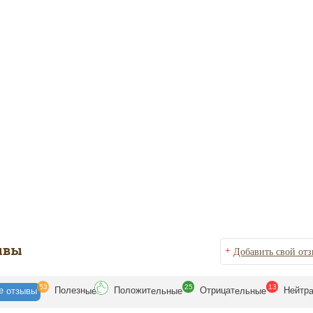
ывы
+
Добавить свой от
53
25
13
се
Полезн
Положит
Отрицат
Нейтр
отзывы
ые
ельные
ельные