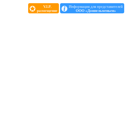
V.I.P.
Информация для представителей
размещение
ООО «Донпельменьен»