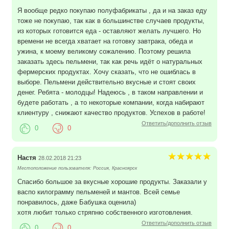
Я вообще редко покупаю полуфабрикаты , да и на заказ еду
тоже не покупаю, так как в большинстве случаев продукты,
из которых готовится еда - оставляют желать лучшего. Но
времени не всегда хватает на готовку завтрака, обеда и
ужина, к моему великому сожалению. Поэтому решила
заказать здесь пельмени, так как речь идёт о натуральных
фермерских продуктах. Хочу сказать, что не ошиблась в
выборе. Пельмени действительно вкусные и стоят своих
денег. Ребята - молодцы! Надеюсь , в таком направлении и
будете работать , а то некоторые компании, когда набирают
клиентуру , снижают качество продуктов. Успехов в работе!
Ответить/дополнить отзыв
0
0
Настя
28.02.2018 21:23
Местоположение пользователя: Россия, Красноярск
Спасибо большое за вкусные хорошие продукты. Заказали у
васпо килограмму пельменей и мантов. Всей семье
понравилось, даже Бабушка оценила)
хотя любит только стряпню собственного изготовления.
Ответить/дополнить отзыв
0
0