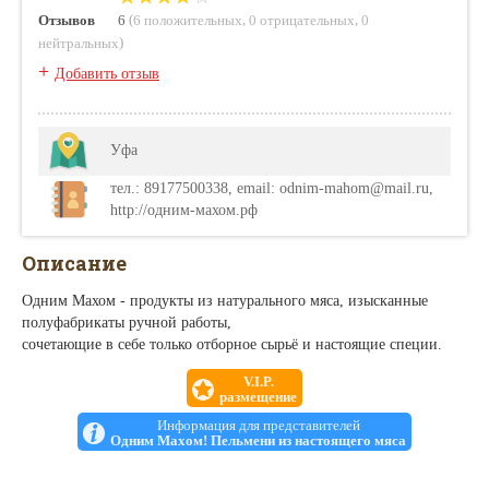
(
,
,
Отзывов
6
6 положительных
0 отрицательных
0
)
нейтральных
+
Добавить отзыв
Уфа
тел.: 89177500338, email: odnim-mahom@mail.ru,
http://одним-махом.рф
Описание
Одним Махом - продукты из натурального мяса, изысканные
полуфабрикаты ручной работы,
сочетающие в себе только отборное сырьё и настоящие специи.
V.I.P.
размещение
Информация для представителей
Одним Махом! Пельмени из настоящего мяса