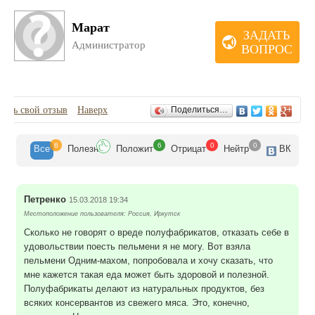
Марат
ЗАДАТЬ
Администратор
ВОПРОС
Отзывы
вить свой отзыв
Наверх
Поделиться…
6
6
0
0
Все
Полезн
Положит
Отрицат
Нейтр
ВК
Петренко
15.03.2018 19:34
Местоположение пользователя: Россия, Иркутск
Сколько не говорят о вреде полуфабрикатов, отказать себе в
удовольствии поесть пельмени я не могу. Вот взяла
пельмени Одним-махом, попробовала и хочу сказать, что
мне кажется такая еда может быть здоровой и полезной.
Полуфабрикаты делают из натуральных продуктов, без
всяких консервантов из свежего мяса. Это, конечно,