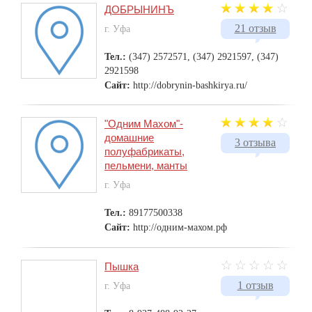
ДОБРЫНИНЪ
21 отзыв
г. Уфа
Тел.:
(347) 2572571, (347) 2921597, (347)
2921598
Сайт:
http://dobrynin-bashkirya.ru/
"Одним Махом"-
домашние
3 отзыва
полуфабрикаты,
пельмени, манты
г. Уфа
Тел.:
89177500338
Сайт:
http://одним-махом.рф
Пышка
1 отзыв
г. Уфа