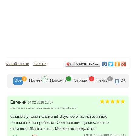
Отзывы
вить свой отзыв
Наверх
Поделиться…
1
1
0
0
Все
Полезн
Положит
Отрицат
Нейтр
ВК
Евгений
14.02.2016 22:57
Местоположение пользователя: Россия, Москва
Самые лучшие пельмени! Вкуснее этих магазинных
пельменей не пробовал. Соотношение цена/качество
отличное. Жалко, что в Москве не продаются.
Ответить/дополнить отзыв