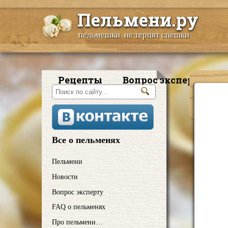
Пельмени.ру
пельмешки не терпят спешки
Рецепты
Вопрос эксперту
Все о пельменях
Пельмени
Новости
Вопрос эксперту
FAQ о пельменях
Про пельмени…