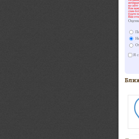
активац
на сайте
Нам важн
спам-бот
будете п
Ваш отз
Оценк
По
Не
От
Я с
Ближ