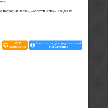
анты.
я подводная лодка», «Капитан Хрюк», каждая из
V.I.P.
Информация для представителей
размещение
ИП Степанов