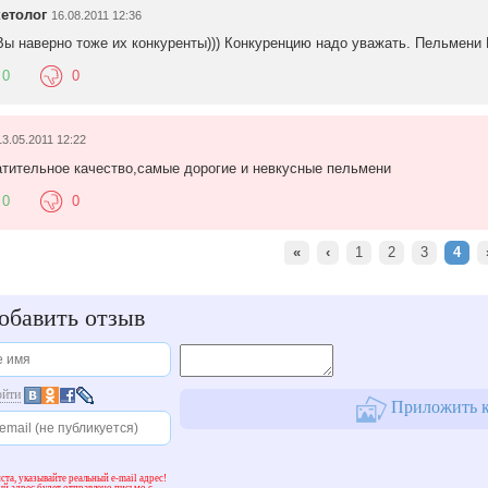
етолог
16.08.2011 12:36
Вы наверно тоже их конкуренты))) Конкуренцию надо уважать. Пельмен
0
0
13.05.2011 12:22
атительное качество,самые дорогие и невкусные пельмени
0
0
«
‹
1
2
3
4
бавить отзыв
ойти
Приложить к
та, указывайте реальный e-mail адрес!
й адрес будет отправлено письмо с