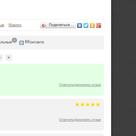
зыв
Наверх
Поделиться…
6
ВК
альные
онтакте
›
»
Ответить/дополнить отзыв
Ответить/дополнить отзыв