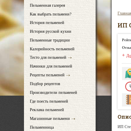
Пельменная галерея
Главна
Как выбрать пельмени?
История пельменей
ИП С
История русской кухни
Рейт
Пельменные традиции
Отзы
Калорийность пельменей
+
До
Тесто для пельменей
Начинки для пельменей
Рецепты пельменей
Подбор рецептов
Производители пельменей
Где поесть пельменей
Реклама пельменей
Опи
Магазинные пельмени
ИП Сте
Пельменница