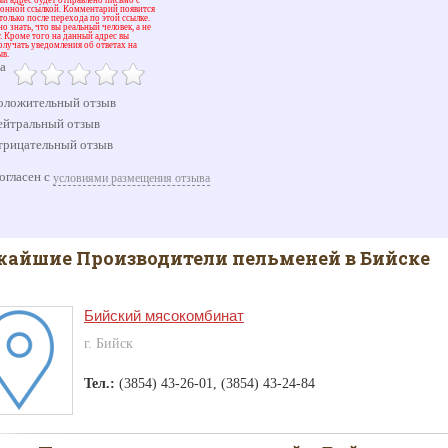
ионной ссылкой. Комментарий появится
 только после перехода по этой ссылке.
о знать, что вы реальный человек, а не
. Кроме того на данный адрес вы
олучать уведомления об ответах на
ыв.
а
ложительный отзыв
йтральный отзыв
рицательный отзыв
огласен с
условиями размещения отзыва
айшие Производители пельменей в Бийске
Бийский мясокомбинат
г. Бийск
Тел.:
(3854) 43-26-01, (3854) 43-24-84