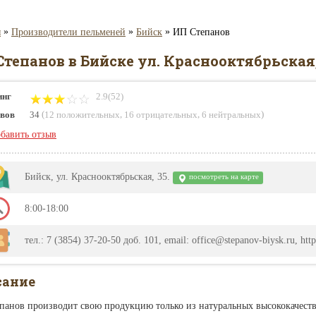
»
»
»
я
Производители пельменей
Бийск
ИП Степанов
тепанов в Бийске ул. Краснооктябрьская,
инг
2.9(52)
(
,
,
)
вов
34
12 положительных
16 отрицательных
6 нейтральных
бавить отзыв
Бийск, ул. Краснооктябрьская, 35.
посмотреть на карте
8:00-18:00
тел.: 7 (3854) 37-20-50 доб. 101, email: office@stepanov-biysk.ru, http
сание
панов производит свою продукцию только из натуральных высококачест