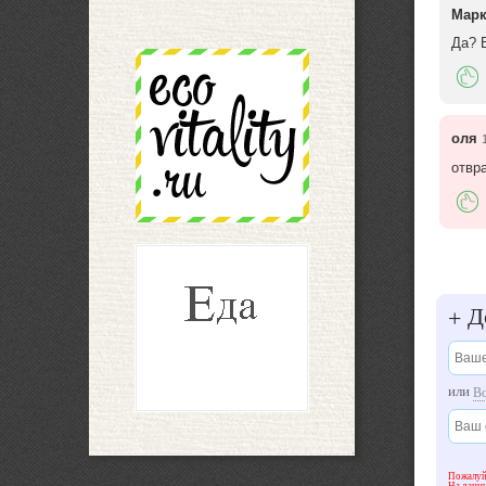
Марк
Да? 
оля
отвр
До
+
или
В
Пожалуйс
На данны