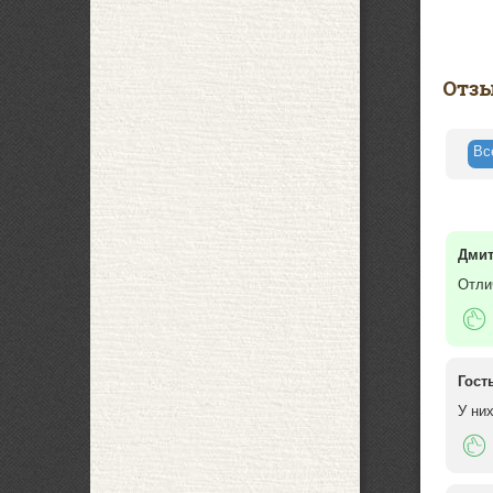
Отз
В
Дми
Отли
Гост
У ни