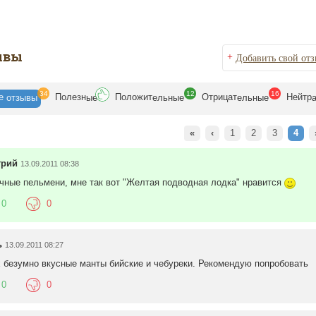
ывы
+
Добавить свой от
34
12
16
се
Полезн
Положит
Отрицат
Нейтр
отзывы
ые
ельные
ельные
«
‹
1
2
3
4
трий
13.09.2011 08:38
чные пельмени, мне так вот "Желтая подводная лодка" нравится
0
0
ь
13.09.2011 08:27
х безумно вкусные манты бийские и чебуреки. Рекомендую попробовать
0
0