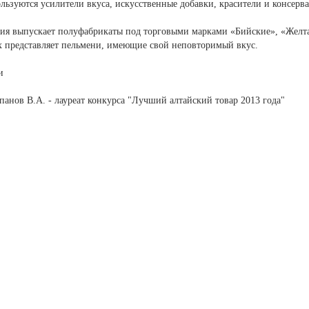
льзуются усилители вкуса, искусственные добавки, красители и консерв
ия выпускает полуфабрикаты под торговыми марками «Бийские», «Желта
х представляет пельмени, имеющие свой неповторимый вкус.
и
анов В.А. - лауреат конкурса "Лучший алтайский товар 2013 года"