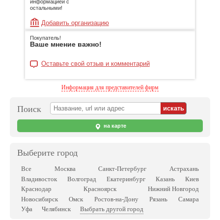
информацией с
остальными!
Добавить организацию
Покупатель!
Ваше мнение важно!
Оставьте свой отзыв и комментарий
Информация для представителей фирм
Поиск
на карте
Выберите город
Все
Москва
Санкт-Петербург
Астрахань
Владивосток
Волгоград
Екатеринбург
Казань
Киев
Краснодар
Красноярск
Нижний Новгород
Новосибирск
Омск
Ростов-на-Дону
Рязань
Самара
Выбрать другой город
Уфа
Челябинск