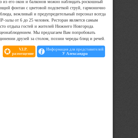
о из его окон и балконов можно наблюдать роскошный
Поющий фонтан с цветовой подсветкой струй, гармонично
блюда, вежливый и предупредительный персонал всегда
IP-залы от 6 до 25 человек. Ресторан является самым
сто отдыха гостей и жителей Нижнего Новгорода.
видеонаблюдением. Мы предлагаем Вам попробовать
единении друзей за столом, поэзии череды блюд и речей.
V.I.P.
Информация для представителей
размещение
У Александра