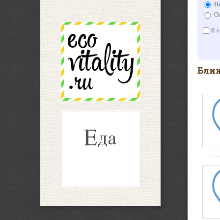
Не
От
Я с
Ближ