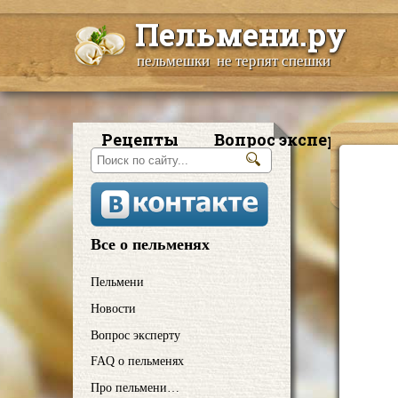
Пельмени.ру
пельмешки не терпят спешки
Рецепты
Вопрос эксперту
Все о пельменях
Пельмени
Новости
Вопрос эксперту
FAQ о пельменях
Про пельмени…