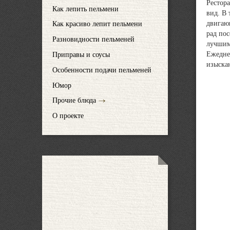
Рестор
Как лепить пельмени
вид. В 
двигаю
Как красиво лепит пельмени
рад пос
Разновидности пельменей
лучшим
Ежедне
Приправы и соусы
изыскан
Особенности подачи пельменей
Юмор
Прочие блюда
О проекте