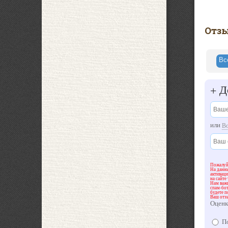
Отз
В
До
+
или
В
Пожалуйс
На данны
активац
на сайте
Нам важн
спам-бот
будете п
Ваш отз
Оценк
По