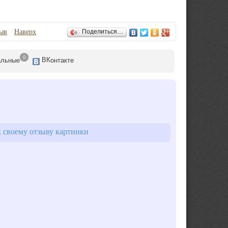
зыв
Наверх
Поделиться…
0
ВК
альные
онтакте
 своему отзыву картинки