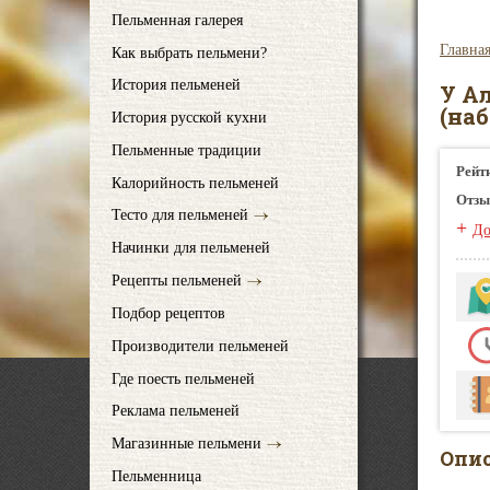
Пельменная галерея
Главна
Как выбрать пельмени?
История пельменей
У А
(на
История русской кухни
Пельменные традиции
Рейт
Калорийность пельменей
Отзы
Тесто для пельменей
+
До
Начинки для пельменей
Рецепты пельменей
Подбор рецептов
Производители пельменей
Где поесть пельменей
Реклама пельменей
Магазинные пельмени
Опи
Пельменница