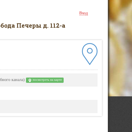
Вход
ода Печеры д. 112-а
ебного канала)
посмотреть на карте