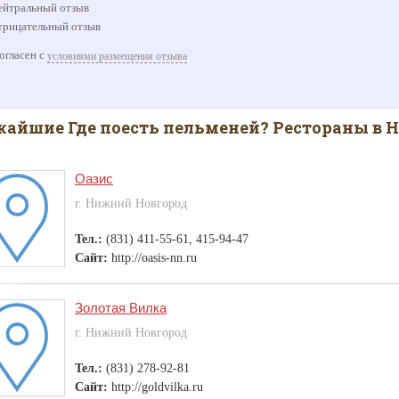
йтральный отзыв
рицательный отзыв
огласен с
условиями размещения отзыва
айшие Где поесть пельменей? Рестораны в 
Оазис
г. Нижний Новгород
Тел.:
(831) 411-55-61, 415-94-47
Сайт:
http://oasis-nn.ru
Золотая Вилка
г. Нижний Новгород
Тел.:
(831) 278-92-81
Сайт:
http://goldvilka.ru