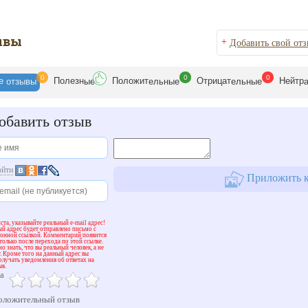
ывы
+
Добавить свой от
0
0
0
се
Полезн
Положит
Отрицат
Нейтр
отзывы
ые
ельные
ельные
бавить отзыв
ойти
Приложить к
та, указывайте реальный e-mail адрес!
й адрес будет отправлено письмо с
ионной ссылкой. Комментарий появится
 только после перехода по этой ссылке.
о знать, что вы реальный человек, а не
. Кроме того на данный адрес вы
олучать уведомления об ответах на
ыв.
а
ложительный отзыв