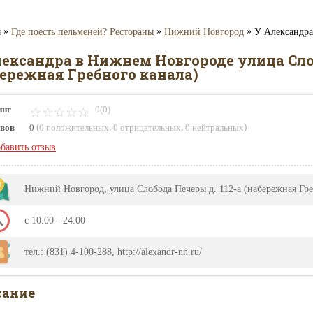
»
»
»
я
Где поесть пельменей? Рестораны
Нижний Новгород
У Александра
лександра в Нижнем Новгороде улица Слоб
бережная Гребного канала)
инг
0(0)
(
,
,
)
вов
0
0 положительных
0 отрицательных
0 нейтральных
бавить отзыв
Нижний Новгород, улица Слобода Печеры д. 112-а (набережная Гр
с 10.00 - 24.00
тел.: (831) 4-100-288, http://alexandr-nn.ru/
сание