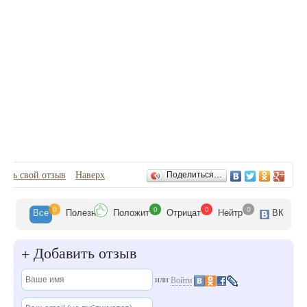
Отзывы
вить свой отзыв
Наверх
Поделиться…
0
0
0
0
Все
Полезн
Положит
Отрицат
Нейтр
ВК
Добавить отзыв
+
или
Войти