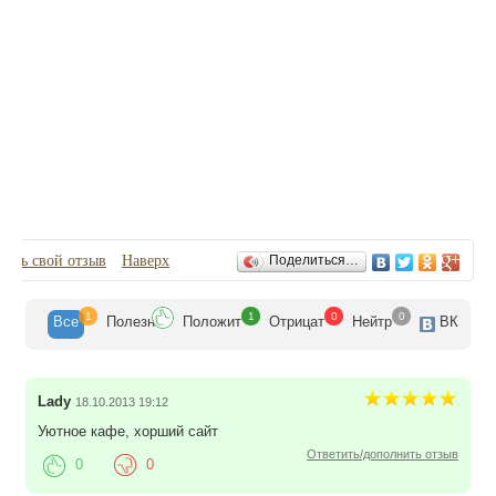
Отзывы
вить свой отзыв
Наверх
Поделиться…
1
1
0
0
Все
Полезн
Положит
Отрицат
Нейтр
ВК
Lady
18.10.2013 19:12
Уютное кафе, хорший сайт
Ответить/дополнить отзыв
0
0