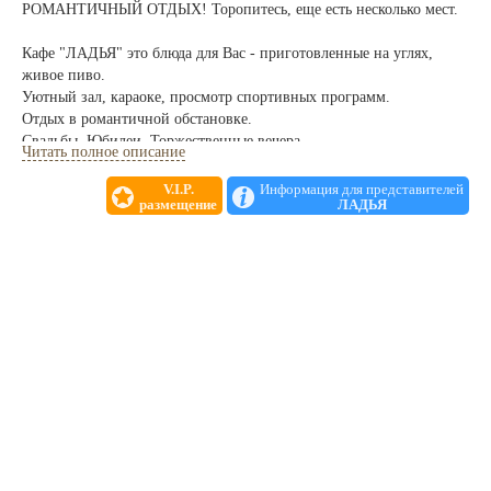
РОМАНТИЧНЫЙ ОТДЫХ! Торопитесь, еще есть несколько мест.
Кафе "ЛАДЬЯ" это блюда для Вас - приготовленные на углях,
живое пиво.
Уютный зал, караоке, просмотр спортивных программ.
Отдых в романтичной обстановке.
Свадьбы, Юбилеи, Торжественные вечера
Читать полное описание
Блюда русской кухни и не только
V.I.P.
Информация для представителей
размещение
ЛАДЬЯ