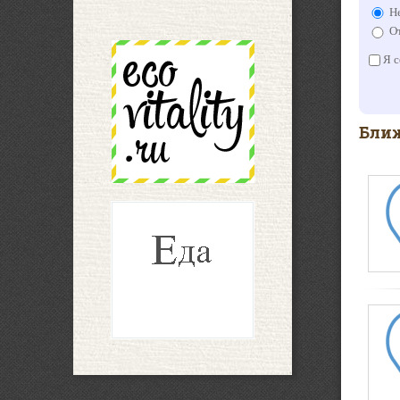
Не
От
Я с
Ближ