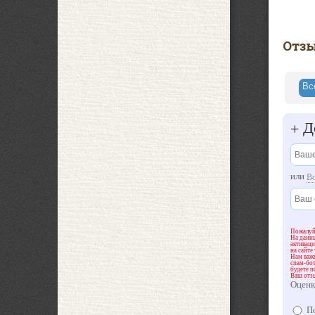
Отз
В
До
+
или
В
Пожалуйс
На данны
активац
на сайте
Нам важн
спам-бот
будете п
Ваш отз
Оценк
По