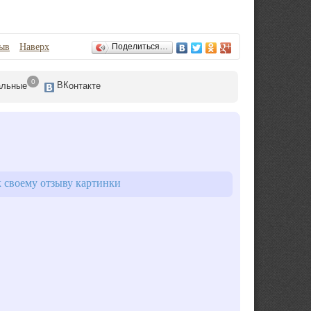
зыв
Наверх
Поделиться…
0
ВК
альные
онтакте
 своему отзыву картинки