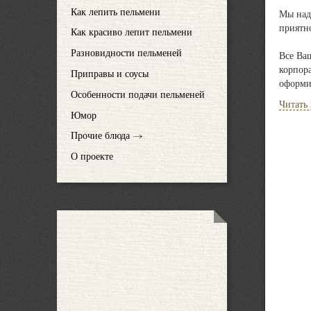
Как лепить пельмени
Мы над
приятно
Как красиво лепит пельмени
Разновидности пельменей
Все Ва
корпор
Приправы и соусы
оформи
Особенности подачи пельменей
Читать
Уважае
Юмор
соотве
Прочие блюда
Обрати
О проекте