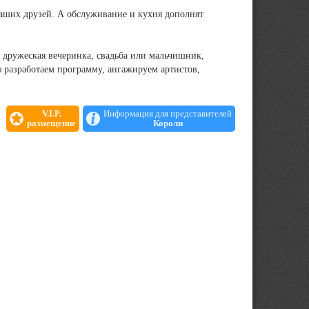
аших друзей. А обслуживание и кухня дополнят
дружеская вечеринка, свадьба или мальчишник,
разработаем программу, ангажируем артистов,
 Вам обсудить и подобрать угощения индивидуально в
V.I.P.
Информация для представителей
размещение
Короли
ONTROL и DRESS CODE.