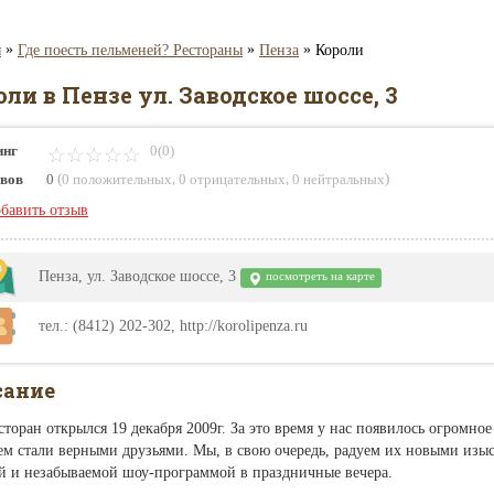
»
»
»
я
Где поесть пельменей? Рестораны
Пенза
Короли
ли в Пензе ул. Заводское шоссе, 3
инг
0(0)
(
,
,
)
вов
0
0 положительных
0 отрицательных
0 нейтральных
бавить отзыв
Пенза, ул. Заводское шоссе, 3
посмотреть на карте
тел.: (8412) 202-302, http://korolipenza.ru
сание
торан открылся 19 декабря 2009г. За это время у нас появилось огромно
ем стали верными друзьями. Мы, в свою очередь, радуем их новыми из
й и незабываемой шоу-программой в праздничные вечера.