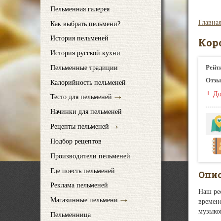
Пельменная галерея
Главна
Как выбрать пельмени?
История пельменей
Коро
История русской кухни
Рейт
Пельменные традиции
Отзы
Калорийность пельменей
+
До
Тесто для пельменей
Начинки для пельменей
Рецепты пельменей
Подбор рецептов
Производители пельменей
Где поесть пельменей
Опи
Реклама пельменей
Наш рес
Магазинные пельмени
времен
музыко
Пельменница