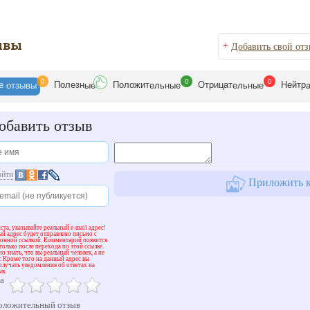
ывы
+
Добавить свой от
0
0
0
се
Полезн
Положит
Отрицат
Нейтр
отзывы
ые
ельные
ельные
бавить отзыв
ойти
Приложить к
та, указывайте реальный e-mail адрес!
й адрес будет отправлено письмо с
ионной ссылкой. Комментарий появится
 только после перехода по этой ссылке.
о знать, что вы реальный человек, а не
. Кроме того на данный адрес вы
олучать уведомления об ответах на
ыв.
а
ложительный отзыв