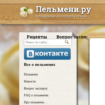
Пельмени.ру
пельмешки не терпят спешки
Рецепты
Вопрос эксперту
Все о пельменях
Пельмени
Новости
Вопрос эксперту
FAQ о пельменях
Про пельмени…