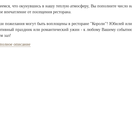
еемся, что окунувшись в нашу теплую атмосферу, Вы пополните число н
е впечатление от посещения ресторана.
ши пожелания могут быть воплощены в ресторане "Короли"! Юбилей или 
ативный праздник или романтический ужин - к любому Вашему событию 
м зал!
 полное описание
мые Гости! При предварительном заказе шеф-повар ресторана предложит
тствии с Вашими вкусами. От самого простого до изысканного!
те внимание на то, что в нашем ресторане действует система FACE C