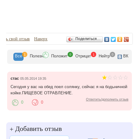
Отзывы
вить свой отзыв
Наверх
Поделиться…
1
0
1
0
Все
Полезн
Положит
Отрицат
Нейтр
ВК
стас
05.05.2014 19:35
Сегодня у вас на обед поел солянку, сейчас я на бодьничной
койке.ПИЩЕВОЕ ОТРАВЛЕНИЕ.
Ответить/дополнить отзыв
0
0
Добавить отзыв
+