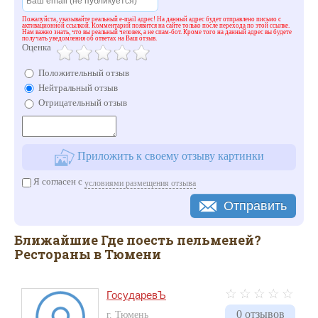
Пожалуйста, указывайте реальный e-mail адрес! На данный адрес будет отправлено письмо с
активационной ссылкой. Комментарий появится на сайте только после перехода по этой ссылке.
Нам важно знать, что вы реальный человек, а не спам-бот. Кроме того на данный адрес вы будете
получать уведомления об ответах на Ваш отзыв.
Оценка
Положительный отзыв
Нейтральный отзыв
Отрицательный отзыв
Приложить к своему отзыву картинки
Я согласен с
условиями размещения отзыва
Отправить
Ближайшие Где поесть пельменей?
Рестораны в Тюмени
ГосударевЪ
0 отзывов
г. Тюмень