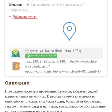
(
,
,
Отзывов
0
0 положительных
0 отрицательных
0
)
нейтральных
+
Добавить отзыв
Иркутск, ул. Карла Либхнекта, 107 д
посмотреть на карте
тел.: (3952) 251285, 401405, http://www.elochka-
irk.ru/index.php?
option=com_content&view=article&id=9&Itemid=17
Описание
Прекрасное место для проведения банкетов, юбилеев, свадеб,
корпоративных вечеринок. В ресторане отеля классическая
европейская, русская, китайская кухни, большой выбор легких
закусок, горячих блюд и напитков, высококлассное обслуживание,
уютная и непринужденная атмосфера.