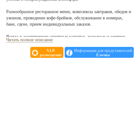
Разнообразное ресторанное меню, комплексы завтраков, обедов и
ужинов, проведение кофе-брейков, обслуживание в номерах,
бане, сауне, прием индивидуальных заказов.
Всегда в ассортименте спиртные напитки, холодные и горячие
Читать полное описание
закуски, пиво, сигареты.
V.I.P.
Информация для представителей
размещение
Елочка
На базе ресторанов мы предлагаем Вам выгодные условия
организации и проведения Юбилеев, свадеб, семейных торжеств и
корпоративных вечеринок, профессиональных праздников,
Новогодних вечеров и Выпускных балов, торжеств и фуршетов.
Организация и проведение программы для групп и
корпоративных клиентов «на Пикничок». Омуль, хариус, сиг
горячего копчения, шашлыки из свинины, баранины.
Развлекательная программа в ресторане любой сложности:
дискотека, живой звук, огненное шоу, фейерверк, оформление
зала шарами, живыми цветами, восточные, бальные танцы.
Выступление артистов оригинального жанра, организация детских
праздников: ростовые куклы, клоуны, детское меню.