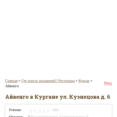
»
»
»
Главная
Где поесть пельменей? Рестораны
Курган
Вход
Айвенго
Айвенго в Кургане ул. Кузнецова д. 6
Рейтинг
0(0)
(
,
,
Отзывов
0
0 положительных
0 отрицательных
0