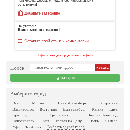
пельмешек? Добавьте, поделитесь информацией с
остальными!
Добавьте заведение
Покупатель!
Ваше мнение важно!
Оставьте свой отзыв и комментарий
Информация для представителей фирм
Поиск
на карте
Выберите город
Все
Москва
Санкт-Петербург
Астрахань
Владивосток
Волгоград
Екатеринбург
Казань
Киев
Краснодар
Красноярск
Нижний Новгород
Новосибирск
Омск
Ростов-на-Дону
Рязань
Самара
Выбрать другой город
Уфа
Челябинск