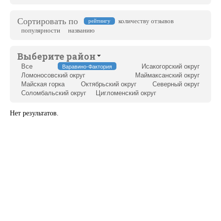
Сортировать по
количеству отзывов
рейтингу
популярности
названию
Выберите район
Все
Исакогорский округ
Варавино-Фактория
Ломоносовский округ
Маймаксанский округ
Майская горка
Октябрьский округ
Северный округ
Соломбальский округ
Цигломенский округ
Нет результатов.