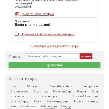
пельменей? Добавьте её в наш каталог, поделитесь
информацией с
остальными!
Добавить организацию
Покупатель!
Ваше мнение важно!
Оставьте свой отзыв и комментарий
Информация для представителей фирм
Поиск
на карте
Выберите город
Все
Москва
Санкт-Петербург
Астрахань
Владивосток
Волгоград
Екатеринбург
Казань
Киев
Краснодар
Красноярск
Нижний Новгород
Новосибирск
Омск
Ростов-на-Дону
Рязань
Самара
Выбрать другой город
Уфа
Челябинск