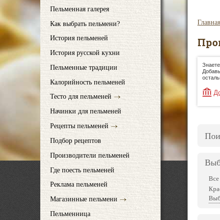
Пельменная галерея
Главна
Как выбрать пельмени?
История пельменей
Про
История русской кухни
Знаете
Пельменные традиции
Добавь
осталь
Калорийность пельменей
Д
Тесто для пельменей
Начинки для пельменей
Рецепты пельменей
Пои
Подбор рецептов
Производители пельменей
Выб
Где поесть пельменей
Все
Реклама пельменей
Кра
Выб
Магазинные пельмени
Пельменница