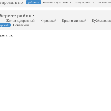
тировать по
количеству отзывов
популярности
названи
рейтингу
берите район
Железнодорожный
Кировский
Красноглинский
Куйбышевск
Советский
арский
ультатов.