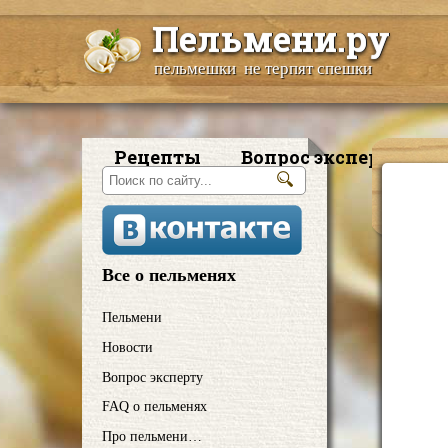
Пельмени.ру
пельмешки не терпят спешки
Рецепты
Вопрос эксперту
Все о пельменях
Пельмени
Новости
Вопрос эксперту
FAQ о пельменях
Про пельмени…