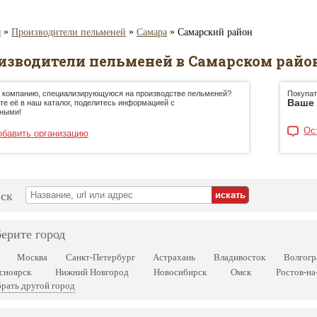
»
»
»
я
Производители пельменей
Самара
Самарский район
изводители пельменей в Самарском район
 компанию, специализирующуюся на производстве пельменей?
Покупат
Ваше 
те её в наш каталог, поделитесь информацией с
ными!
Ос
обавить организацию
ск
ерите город
Москва
Санкт-Петербург
Астрахань
Владивосток
Волгогр
сноярск
Нижний Новгород
Новосибирск
Омск
Ростов-на
рать другой город