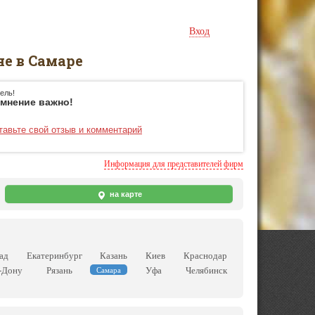
Вход
е в Самаре
ель!
мнение важно!
тавьте свой отзыв и комментарий
Информация для представителей фирм
на карте
ад
Екатеринбург
Казань
Киев
Краснодар
-Дону
Рязань
Уфа
Челябинск
Самара